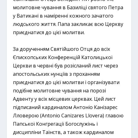
молитовне чування в Базиліці святого Петра
у Ватикані в наміренні кожного зачатого
людського життя. Папа закликає всю Церкву
приєднатися до цієї молитви.
За дорученням Святійшого Отця до всіх
Єпископських Конференцій Католицької
Церкви в червні був розісланий лист через
апостольських нунціїв з проханням
приєднатися до цієї молитви і організувати
подібне молитовне чування на порозі
Адвенту у всіх місцевих церквах. Цей лист
підписаний кардиналом Антоніо Канізарес
Лловерою (Antonio Canizares Llovera) главою
Папської Конгрегації Богослужінь і
дисципліни Таїнств, а також кардиналом