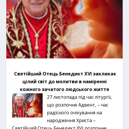
Святійший Отець Бенедикт ХVІ закликає
цілий світ до молитви в наміренні
кожного зачатого людського життя
27 листопада під час літургії,
що розпочне Адвент, – час
радісного очікування на
народження Христа –
Святійший Отець Бенедикт XVI розпочне