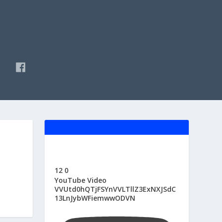
F
A
C
E
B
O
O
K
12
0
YouTube Video
VVUtd0hQTjFSYnVVLTllZ3ExNXJSdC
13LnJybWFiemwwODVN