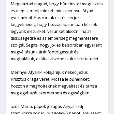
Megaláztad magad, hogy bűneinktől megtisztíts
és megszentelj minket, mint mennyei Atyád
gyermekeit. Köszönjük ezt és kérjük
kegyelmedet, hogy hozzád hasonlóan készek
legyünk életünket, vérünket áldozni, ha az
dicsőségedre és az emberiség megmentésére
szolgál. Segíts, hogy jó- és balsorsban egyaránt
megváltásunk árát fontolgassuk és
megháláljuk, ezáltal viszonozzuk szeretetedet.
Mennyei Atyánk! Fölajánljuk neked Jézus
Krisztus drága vérét. Mossa le bűneinket,
hozzon a megholtaknak megváltást és tartsa
meg egyházát szeretetben és egységben.
Szűz Mária, papok jóságos Anyja! Esdj
számunkra sok jó, buzgólelkű papot, sok szent