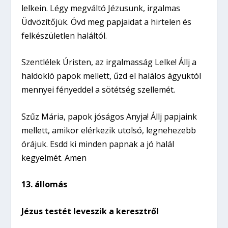
lelkein. Légy megváltó Jézusunk, irgalmas
Üdvözítőjük. Óvd meg papjaidat a hirtelen és
felkészületlen haláltól.
Szentlélek Úristen, az irgalmasság Lelke! Állj a
haldokló papok mellett, űzd el halálos ágyuktól
mennyei fényeddel a sötétség szellemét.
Szűz Mária, papok jóságos Anyja! Állj papjaink
mellett, amikor elérkezik utolsó, legnehezebb
órájuk. Esdd ki minden papnak a jó halál
kegyelmét. Amen
13. állomás
Jézus testét leveszik a keresztről