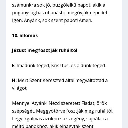
számunkra sok jó, buzgólelkű papot, akik a
pogányságba zuhanástól megóvják népedet.
Igen, Anyánk, sok szent papot! Amen.
10. állomás
Jézust megfosztják ruháitól
E:
Imádunk téged, Krisztus, és áldunk téged.
H:
Mert Szent Kereszted által megváltottad a
világot.
Mennyei Atyánk! Nézd szeretett Fiadat, örök
szépségét. Meggyötörve fosztják meg ruháitól.
Légy irgalmas azokhoz a szegény, sajnálatra
méltó papokhoz, akik elhagyták szent