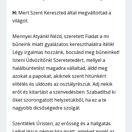
H:
Mert Szent Kereszted által megváltottad a
világot.
Mennyei Atyánk! Nézd, szeretett Fiadat a mi
bűneink miatt gyalázatos kereszthalálra ítélik!
Légy irgalmas hozzánk, bocsásd meg bűneinket!
Isteni Üdvözítőnk! Szeretetedért, mellyel a
halálbüntetést magadra vállaltad, áldd meg
azokat a papokat, akiknek szent hitünkért
elítélés és üldözés az osztályrészük. Adj nekik
erőt és kitartást a szenvedésben. Szabadítsd ki
őket szorongatott helyzetükből, ha ez a te
nagyobb dicsőségedre szolgál.
Szentlélek Úristen, az erősség és a hallgatás
Lelke! Jézus némasága miatt, amelyet ennél az