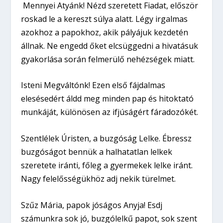
Mennyei Atyánk! Nézd szeretett Fiadat, először
roskad le a kereszt súlya alatt. Légy irgalmas
azokhoz a papokhoz, akik pályájuk kezdetén
állnak. Ne engedd őket elcsüggedni a hivatásuk
gyakorlása során felmerülő nehézségek miatt.
Isteni Megváltónk! Ezen első fájdalmas
elesésedért áldd meg minden pap és hitoktató
munkáját, különösen az ifjúságért fáradozókét.
Szentlélek Úristen, a buzgóság Lelke. Ébressz
buzgóságot bennük a halhatatlan lelkek
szeretete iránti, főleg a gyermekek lelke iránt.
Nagy felelősségükhöz adj nekik türelmet.
Szűz Mária, papok jóságos Anyja! Esdj
számunkra sok jó, buzgólelkű papot, sok szent