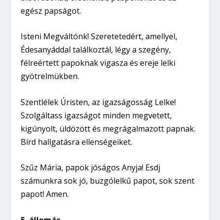
egész papságot.
Isteni Megváltónk! Szeretetedért, amellyel,
Édesanyáddal találkoztál, légy a szegény,
félreértett papoknak vigasza és ereje lelki
gyötrelmükben.
Szentlélek Úristen, az igazságosság Lelke!
Szolgáltass igazságot minden megvetett,
kigúnyolt, üldözött és megrágalmazott papnak.
Bírd hallgatásra ellenségeiket.
Szűz Mária, papok jóságos Anyja! Esdj
számunkra sok jó, buzgólelkű papot, sok szent
papot! Amen.
5. állomás