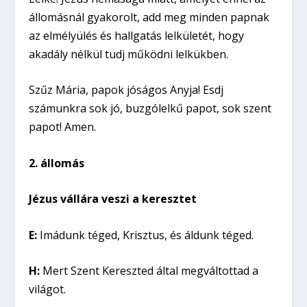
állomásnál gyakorolt, add meg minden papnak
az elmélyülés és hallgatás lelkületét, hogy
akadály nélkül tudj működni lelkükben.
Szűz Mária, papok jóságos Anyja! Esdj
számunkra sok jó, buzgólelkű papot, sok szent
papot! Amen.
2. állomás
Jézus vállára veszi a keresztet
E:
Imádunk téged, Krisztus, és áldunk téged.
H:
Mert Szent Kereszted által megváltottad a
világot.