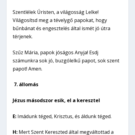
Szentlélek Úristen, a világosság Lelke!
Világosítsd meg a tévelygő papokat, hogy
bűnbánat és engesztelés által ismét jó útra
térjenek.
Szűz Mária, papok jóságos Anyja! Esdj
számunkra sok jó, buzgólelkű papot, sok szent
papot! Amen.
7.
állomás
Jézus másodszor esik, el a keresztel
E:
Imádunk téged, Krisztus, és áldunk téged.
H:
Mert Szent Kereszted által megváltottad a