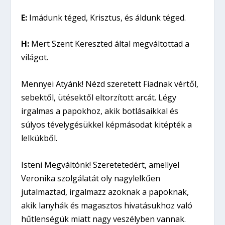
E:
Imádunk téged, Krisztus, és áldunk téged.
H:
Mert Szent Kereszted által megváltottad a
világot.
Mennyei Atyánk! Nézd szeretett Fiadnak vértől,
sebektől, ütésektől eltorzított arcát. Légy
irgalmas a papokhoz, akik botlásaikkal és
súlyos tévelygésükkel képmásodat kitépték a
lelkükből.
Isteni Megváltónk! Szeretetedért, amellyel
Veronika szolgálatát oly nagylelkűen
jutalmaztad, irgalmazz azoknak a papoknak,
akik lanyhák és magasztos hivatásukhoz való
hűtlenségük miatt nagy veszélyben vannak.