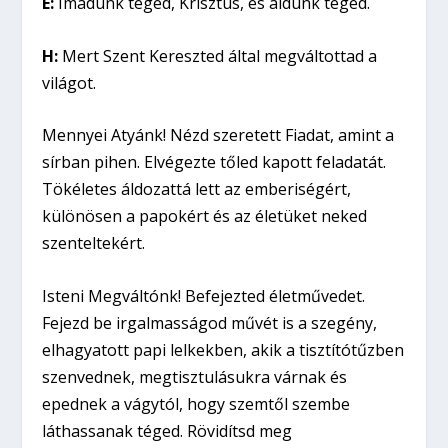
E:
Imádunk téged, Krisztus, és áldunk téged.
H:
Mert Szent Kereszted által megváltottad a
világot.
Mennyei Atyánk! Nézd szeretett Fiadat, amint a
sírban pihen. Elvégezte tőled kapott feladatát.
Tökéletes áldozattá lett az emberiségért,
különösen a papokért és az életüket neked
szenteltekért.
Isteni Megváltónk! Befejezted életművedet.
Fejezd be irgalmasságod művét is a szegény,
elhagyatott papi lelkekben, akik a tisztítótűzben
szenvednek, megtisztulásukra várnak és
epednek a vágytól, hogy szemtől szembe
láthassanak téged. Rövidítsd meg