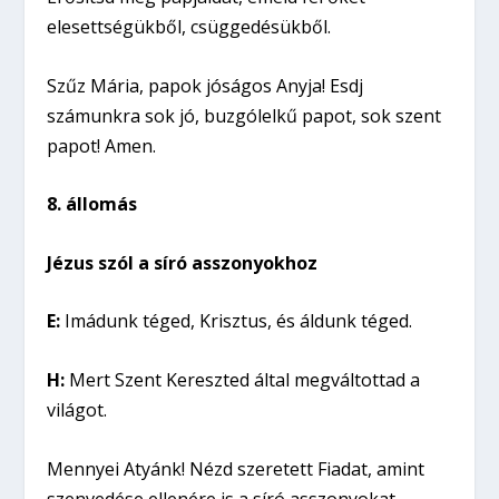
elesettségükből, csüggedésükből.
Szűz Mária, papok jóságos Anyja! Esdj
számunkra sok jó, buzgólelkű papot, sok szent
papot! Amen.
8. állomás
Jézus szól a síró asszonyokhoz
E:
Imádunk téged, Krisztus, és áldunk téged.
H:
Mert Szent Kereszted által megváltottad a
világot.
Mennyei Atyánk! Nézd szeretett Fiadat, amint
szenvedése ellenére is a síró asszonyokat