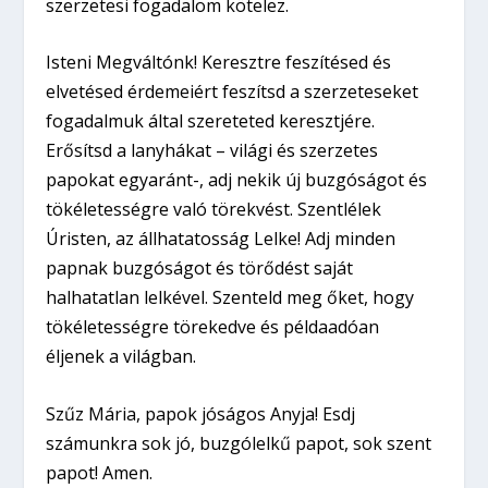
szerzetesi fogadalom kötelez.
Isteni Megváltónk! Keresztre feszítésed és
elvetésed érdemeiért feszítsd a szerzeteseket
fogadalmuk által szereteted keresztjére.
Erősítsd a lanyhákat – világi és szerzetes
papokat egyaránt-, adj nekik új buzgóságot és
tökéletességre való törekvést. Szentlélek
Úristen, az állhatatosság Lelke! Adj minden
papnak buzgóságot és törődést saját
halhatatlan lelkével. Szenteld meg őket, hogy
tökéletességre törekedve és példaadóan
éljenek a világban.
Szűz Mária, papok jóságos Anyja! Esdj
számunkra sok jó, buzgólelkű papot, sok szent
papot! Amen.