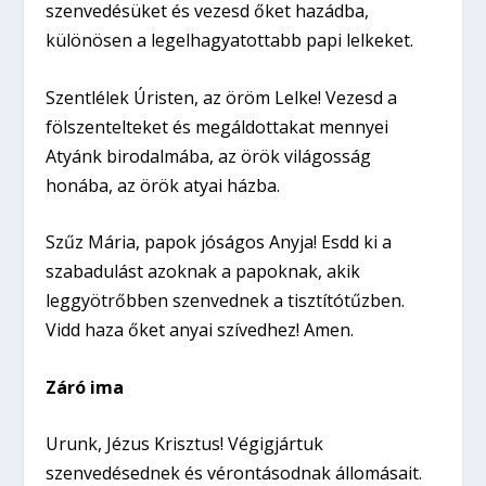
szenvedésüket és vezesd őket hazádba,
különösen a legelhagyatottabb papi lelkeket.
Szentlélek Úristen, az öröm Lelke! Vezesd a
fölszentelteket és megáldottakat mennyei
Atyánk birodalmába, az örök világosság
honába, az örök atyai házba.
Szűz Mária, papok jóságos Anyja! Esdd ki a
szabadulást azoknak a papoknak, akik
leggyötrőbben szenvednek a tisztítótűzben.
Vidd haza őket anyai szívedhez! Amen.
Záró ima
Urunk, Jézus Krisztus! Végigjártuk
szenvedésednek és vérontásodnak állomásait.