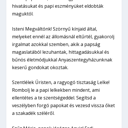
hivatásukat és papi eszményüket eldobták
maguktól.
Isteni Megváltónk! Szörnyű kínjaid által,
melyeket ennél az állomásnál eltűrtél, gyakorolj
irgalmat azokkal szemben, akik a papság
magaslatából lezuhantak, hittagadásukkal és
bűnös életmódjukkal Anyaszentegyházunknak
keserű gondokat okoztak.
Szentlélek Úristen, a ragyogó tisztaság Lelke!
Rombolj le a papi lelkekben mindent, ami
ellentétes a te szentségeddel. Segítsd a
veszélyben forgó papokat és vezesd vissza őket
a szakadék széléről.