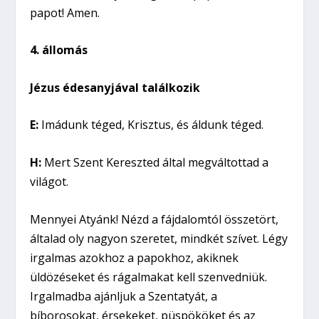
papot! Amen.
4. állomás
Jézus édesanyjával találkozik
E:
Imádunk téged, Krisztus, és áldunk téged.
H:
Mert Szent Kereszted által megváltottad a
világot.
Mennyei Atyánk! Nézd a fájdalomtól összetört,
általad oly nagyon szeretet, mindkét szívet. Légy
irgalmas azokhoz a papokhoz, akiknek
üldözéseket és rágalmakat kell szenvedniük.
Irgalmadba ajánljuk a Szentatyát, a
bíborosokat, érsekeket, püspököket és az