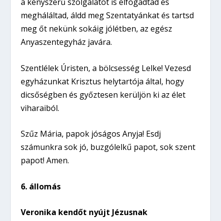
a kényszerű szolgálatot is elfogadtad és
megháláltad, áldd meg Szentatyánkat és tartsd
meg őt nekünk sokáig jólétben, az egész
Anyaszentegyház javára.
Szentlélek Úristen, a bölcsesség Lelke! Vezesd
egyházunkat Krisztus helytartója által, hogy
dicsőségben és győztesen kerüljön ki az élet
viharaiból.
Szűz Mária, papok jóságos Anyja! Esdj
számunkra sok jó, buzgólelkű papot, sok szent
papot! Amen.
6. állomás
Veronika kendőt nyújt Jézusnak