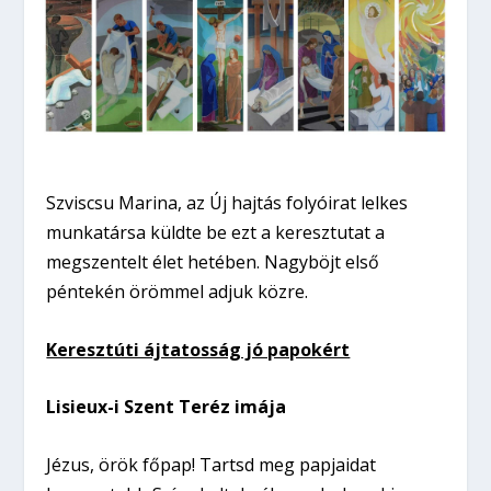
Szviscsu Marina, az Új hajtás folyóirat lelkes
munkatársa küldte be ezt a keresztutat a
megszentelt élet hetében. Nagyböjt első
péntekén örömmel adjuk közre.
Keresztúti ájtatosság jó papokért
Lisieux-i Szent Teréz imája
Jézus, örök főpap! Tartsd meg papjaidat