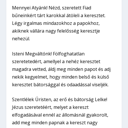
Mennyei Atyánk! Nézd, szeretett Fiad
bűneinkért tárt karokkal átöleli a keresztet.
Légy irgalmas mindazokhoz a papokhoz,
akiknek vállára nagy felelősség keresztje
nehezül.
Isteni Megváltónk! Fölfoghatatlan
szeretetedért, amellyel a nehéz keresztet
magadra vetted, áldj meg minden papot és adj
nekik kegyelmet, hogy minden belső és külső
keresztet bátorsággal és odaadással viseljék.
Szentlélek Úristen, az erő és bátorság Lelke!
Jézus szeretetéért, melyet a kereszt
elfogadásával ennél az állomásnál gyakorolt,
add meg minden papnak a kereszt nagy