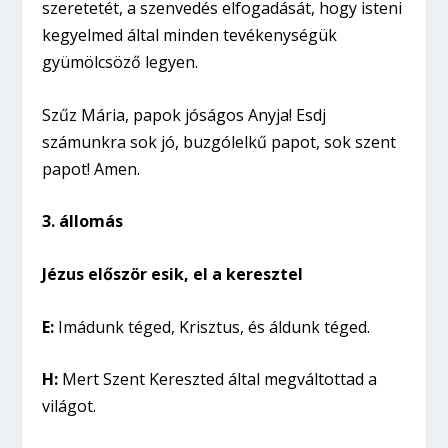
szeretetét, a szenvedés elfogadását, hogy isteni
kegyelmed által minden tevékenységük
gyümölcsöző legyen.
Szűz Mária, papok jóságos Anyja! Esdj
számunkra sok jó, buzgólelkű papot, sok szent
papot! Amen.
3. állomás
Jézus először esik, el a keresztel
E:
Imádunk téged, Krisztus, és áldunk téged.
H:
Mert Szent Kereszted által megváltottad a
világot.