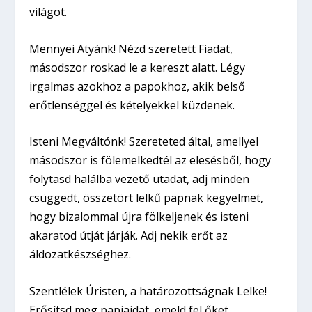
világot.
Mennyei Atyánk! Nézd szeretett Fiadat,
másodszor roskad le a kereszt alatt. Légy
irgalmas azokhoz a papokhoz, akik belső
erőtlenséggel és kételyekkel küzdenek.
Isteni Megváltónk! Szereteted által, amellyel
másodszor is fölemelkedtél az elesésből, hogy
folytasd halálba vezető utadat, adj minden
csüggedt, összetört lelkű papnak kegyelmet,
hogy bizalommal újra fölkeljenek és isteni
akaratod útját járják. Adj nekik erőt az
áldozatkészséghez.
Szentlélek Úristen, a határozottságnak Lelke!
Erősítsd meg papjaidat, emeld fel őket