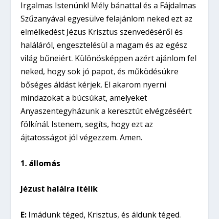
Irgalmas Istenünk! Mély bánattal és a Fájdalmas
Szűzanyával egyesülve felajánlom neked ezt az
elmélkedést Jézus Krisztus szenvedéséről és
haláláról, engesztelésül a magam és az egész
világ bűneiért. Különösképpen azért ajánlom fel
neked, hogy sok jó papot, és működésükre
bőséges áldást kérjek. El akarom nyerni
mindazokat a búcsúkat, amelyeket
Anyaszentegyházunk a keresztút elvégzéséért
fölkínál. Istenem, segíts, hogy ezt az
ájtatosságot jól végezzem. Amen.
1. állomás
Jézust halálra ítélik
E:
Imádunk téged, Krisztus, és áldunk téged.