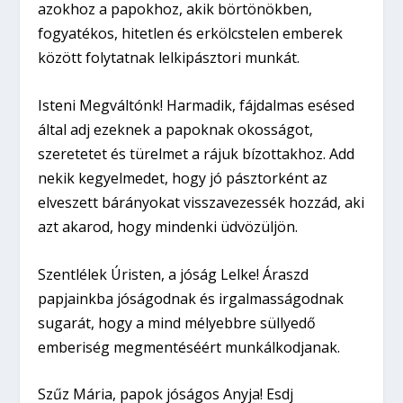
azokhoz a papokhoz, akik börtönökben,
fogyatékos, hitetlen és erkölcstelen emberek
között folytatnak lelkipásztori munkát.
Isteni Megváltónk! Harmadik, fájdalmas esésed
által adj ezeknek a papoknak okosságot,
szeretetet és türelmet a rájuk bízottakhoz. Add
nekik kegyelmedet, hogy jó pásztorként az
elveszett bárányokat visszavezessék hozzád, aki
azt akarod, hogy mindenki üdvözüljön.
Szentlélek Úristen, a jóság Lelke! Áraszd
papjainkba jóságodnak és irgalmasságodnak
sugarát, hogy a mind mélyebbre süllyedő
emberiség megmentéséért munkálkodjanak.
Szűz Mária, papok jóságos Anyja! Esdj