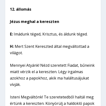
12. állomás
Jézus meghal a kereszten
E:
Imádunk téged, Krisztus, és áldunk téged.
H:
Mert Szent Kereszted által megváltottad a
világot.
Mennyei Atyánk! Nézd szeretett Fiadat, bűneink
miatt vérzik el a kereszten. Légy irgalmas
azokhoz a papokhoz, akik ma haláltusájukat
vívják.
Isteni Megváltónk! Te szeretetedből haltál meg
értünk a kereszten. Könyörülj a haldokló papok