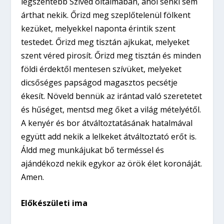
legszentebb Szíved oltalmában, ahol senki sem
árthat nekik. Őrizd meg szeplőtelenül fölkent
kezüket, melyekkel naponta érintik szent
testedet. Őrizd meg tisztán ajkukat, melyeket
szent véred pirosít. Őrizd meg tisztán és minden
földi érdektől mentesen szívüket, melyeket
dicsőséges papságod magasztos pecsétje
ékesít. Növeld bennük az irántad való szeretetet
és hűséget, mentsd meg őket a világ mételyétől.
A kenyér és bor átváltoztatásának hatalmával
együtt add nekik a lelkeket átváltoztató erőt is.
Áldd meg munkájukat bő terméssel és
ajándékozd nekik egykor az örök élet koronáját.
Amen.
Előkészületi ima