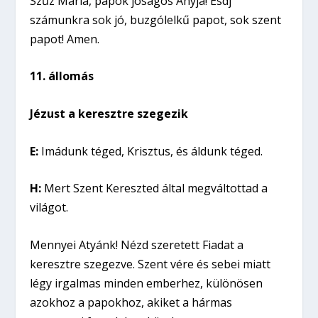
Szűz Mária, papok jóságos Anyja! Esdj
számunkra sok jó, buzgólelkű papot, sok szent
papot! Amen.
11. állomás
Jézust a keresztre szegezik
E:
Imádunk téged, Krisztus, és áldunk téged.
H:
Mert Szent Kereszted által megváltottad a
világot.
Mennyei Atyánk! Nézd szeretett Fiadat a
keresztre szegezve. Szent vére és sebei miatt
légy irgalmas minden emberhez, különösen
azokhoz a papokhoz, akiket a hármas