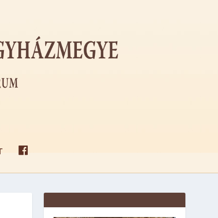
F
T
A
C
E
B
O
O
K