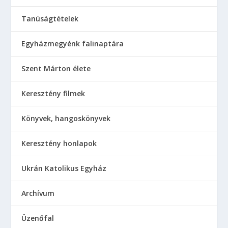
Tanúságtételek
Egyházmegyénk falinaptára
Szent Márton élete
Keresztény filmek
Könyvek, hangoskönyvek
Keresztény honlapok
Ukrán Katolikus Egyház
Аrchívum
Üzenőfal