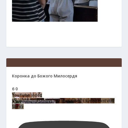
Коронка до Божого Милосердя
6
0
YouTube Video
VVUtd0hQTjFSYnVVLTllZ3ExNXJSdC13LmhERktEVUR
SbFVz