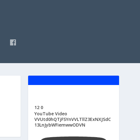
F
A
C
E
B
O
O
K
12
0
YouTube Video
VVUtd0hQTjFSYnVVLTllZ3ExNXJSdC
13LnJybWFiemwwODVN