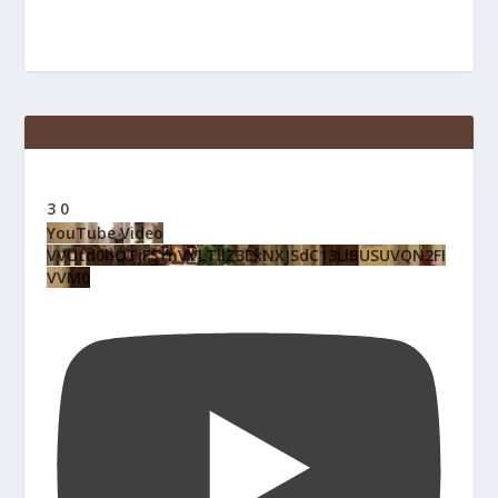
3
0
YouTube Video
VVUtd0hQTjFSYnVVLTllZ3ExNXJSdC13LlBUSUVQN2FI
VVM0