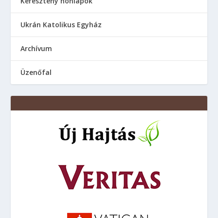
Keresztény honlapok
Ukrán Katolikus Egyház
Аrchívum
Üzenőfal