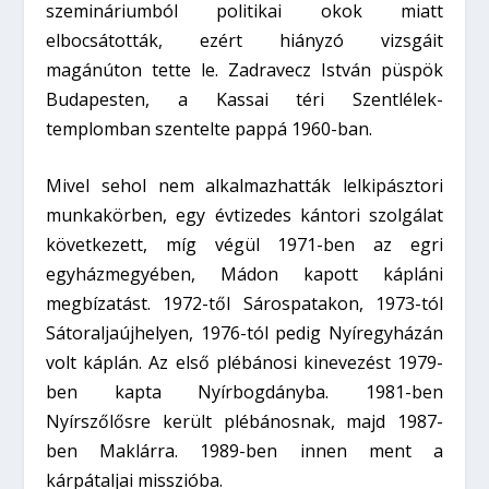
szemináriumból politikai okok miatt
elbocsátották, ezért hiányzó vizsgáit
magánúton tette le. Zadravecz István püspök
Budapesten, a Kassai téri Szentlélek-
templomban szentelte pappá 1960-ban.
Mivel sehol nem alkalmazhatták lelkipásztori
munkakörben, egy évtizedes kántori szolgálat
következett, míg végül 1971-ben az egri
egyházmegyében, Mádon kapott kápláni
megbízatást. 1972-től Sárospatakon, 1973-tól
Sátoraljaújhelyen, 1976-tól pedig Nyíregyházán
volt káplán. Az első plébánosi kinevezést 1979-
ben kapta Nyírbogdányba. 1981-ben
Nyírszőlősre került plébánosnak, majd 1987-
ben Maklárra. 1989-ben innen ment a
kárpátaljai misszióba.