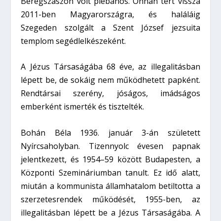
Beregszászon volt plébános. Onnan tért vissza
2011-ben Magyarországra, és haláláig
Szegeden szolgált a Szent József jezsuita
templom segédlelkészeként.
A Jézus Társaságába 68 éve, az illegalitásban
lépett be, de sokáig nem működhetett papként.
Rendtársai szerény, jóságos, imádságos
emberként ismerték és tisztelték.
Bohán Béla 1936. január 3-án született
Nyírcsaholyban. Tizennyolc évesen papnak
jelentkezett, és 1954–59 között Budapesten, a
Központi Szemináriumban tanult. Ez idő alatt,
miután a kommunista államhatalom betiltotta a
szerzetesrendek működését, 1955-ben, az
illegalitásban lépett be a Jézus Társaságába. A