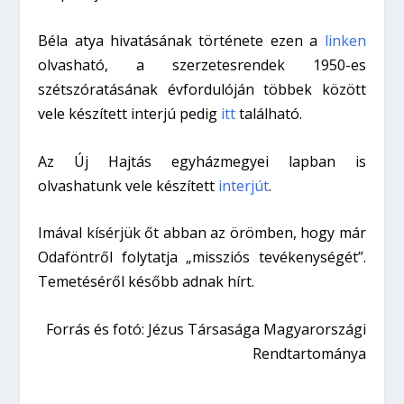
Béla atya hivatásának története ezen a
linken
olvasható, a szerzetesrendek 1950-es
szétszóratásának évfordulóján többek között
vele készített interjú pedig
itt
található.
Az Új Hajtás egyházmegyei lapban is
olvashatunk vele készített
interjút
.
Imával kísérjük őt abban az örömben, hogy már
Odaföntről folytatja „missziós tevékenységét”.
Temetéséről később adnak hírt.
Forrás és fotó: Jézus Társasága Magyarországi
Rendtartománya