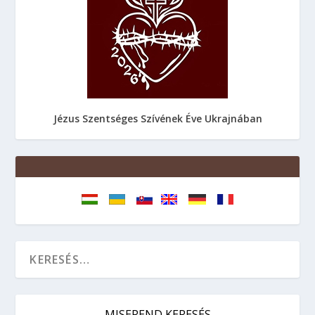
Jézus Szentséges Szívének Éve Ukrajnában
MISEREND KERESÉS