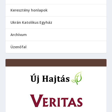
Keresztény honlapok
Ukrán Katolikus Egyház
Аrchívum
Üzenőfal