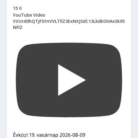
15
0
YouTube Video
VVUtd0hQTjFSYnVVLTllZ3ExNXJSdC13LkdkOHAxSk95
NFlZ
Évközi 19. vasárnap 2026-08-09