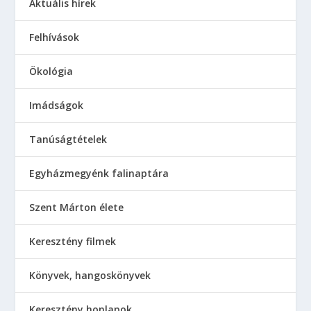
Aktuális hírek
Felhívások
Ökológia
Imádságok
Tanúságtételek
Egyházmegyénk falinaptára
Szent Márton élete
Keresztény filmek
Könyvek, hangoskönyvek
Keresztény honlapok