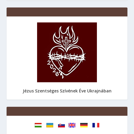
Jézus Szentséges Szívének Éve Ukrajnában