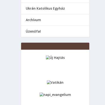
Ukrán Katolikus Egyház
Аrchívum
Üzenőfal