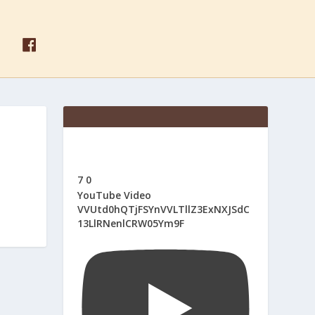
F
A
C
E
B
O
O
K
7
0
YouTube Video
VVUtd0hQTjFSYnVVLTllZ3ExNXJSdC
13LlRNenlCRW05Ym9F