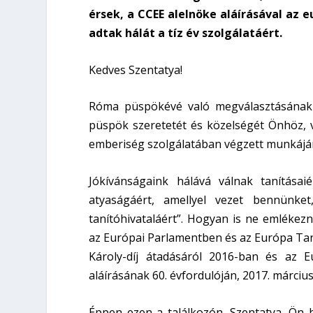
érsek, a CCEE alelnöke aláírásával az 
adtak hálát a tíz év szolgálatáért.
Kedves Szentatya!
Róma püspökévé való megválasztásának t
püspök szeretetét és közelségét Önhöz, 
emberiség szolgálatában végzett munkájá
Jókívánságaink hálává válnak tanításaié
atyaságáért, amellyel vezet bennünket
tanítóhivataláért”. Hogyan is ne emléke
az Európai Parlamentben és az Európa Tan
Károly-díj átadásáról 2016-ban és az 
aláírásának 60. évfordulóján, 2017. március
Éppen ezen a találkozón, Szentatya, Ön h