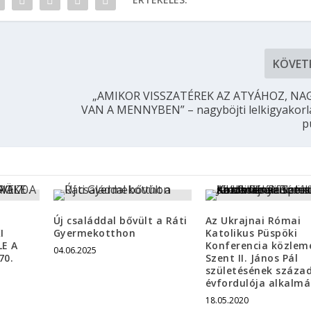
KÖVET
„AMIKOR VISSZATÉREK AZ ATYÁHOZ, N
VAN A MENNYBEN” – nagyböjti lelkigyakorl
p
Új családdal bővült a Ráti
Az Ukrajnai Római
I
Gyermekotthon
Katolikus Püspöki
E A
Konferencia közlem
04.06.2025
70.
Szent II. János Pál
születésének század
évfordulója alkalmá
18.05.2020