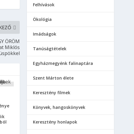
Felhívások
Ökológia
KEZŐ
Imádságok
AGY ÖRÖM
at Miklós
Tanúságtételek
üspökkel
Egyházmegyénk falinaptára
Szent Márton élete
Keresztény filmek
énye
Könyvek, hangoskönyvek
ik
ból
Keresztény honlapok