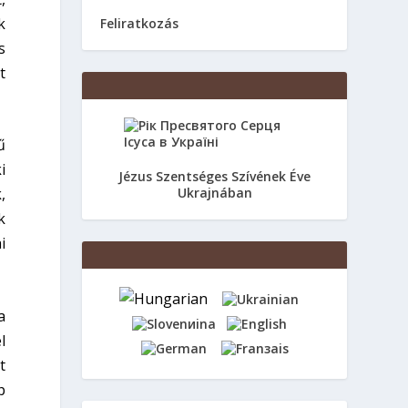
k
Feliratkozás
s
t
ű
i
Jézus Szentséges Szívének Éve
,
Ukrajnában
k
i
a
l
t
p