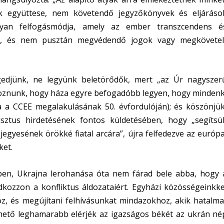
 együttese, nem követendő jegyzőkönyvek és eljáráso
lyan felfogásmódja, amely az ember transzcendens é
 ki, és nem pusztán megvédendő jogok vagy megkövetel
gedjünk, ne legyünk beletörődők, mert „az Úr nagyszer
goznunk, hogy háza egyre befogadóbb legyen, hogy mindenk
 a CCEE megalakulásának 50. évfordulóján); és köszönjük
sztus hirdetésének fontos küldetésében, hogy „segítsü
jegyesének örökké fiatal arcára”, újra felfedezve az európa
ket.
vben, Ukrajna lerohanása óta nem fárad bele abba, hogy 
dkozzon a konfliktus áldozataiért. Egyházi közösségeinkke
z, és megújítani felhívásunkat mindazokhoz, akik hatalma
ehető leghamarabb elérjék az igazságos békét az ukrán né