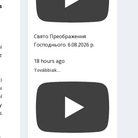
s
Свято Преображення
Господнього. 6.08.2026 р.
i
z
18 hours ago
Továbbiak...
i
i
l
y
s
,