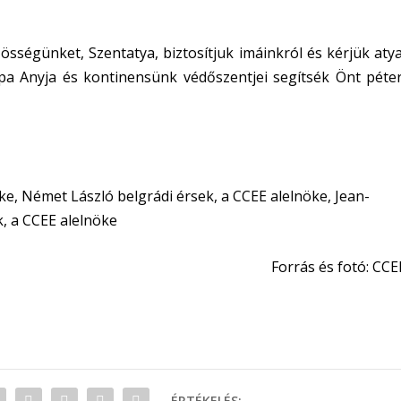
sségünket, Szentatya, biztosítjuk imáinkról és kérjük atya
pa Anyja és kontinensünk védőszentjei segítsék Önt péter
öke, Német László belgrádi érsek, a CCEE alelnöke, Jean-
k, a CCEE alelnöke
Forrás és fotó: CCE
ÉRTÉKELÉS: