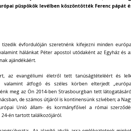
európai püspökök levélben köszöntötték Ferenc pápát é
izedik évfordulóján szeretnénk kifejezni minden európa
valamint hálánkat Péter apostol utódaként az Egyház és a
nak ajándékáért.
rt, az evangéliumi életről tett tanúságtételéért és lelk
, valamint átfogó és széles körben elterjedt „európa
znénk meg az Ön 2014-ben Strasbourgban tett látogatásáró
ácsban, de számos útjáról is kontinensünk szívében; a Nag
Európai Unió állam- és kormányfőivel a római szerződé
 24-én tartott találkozójáról.
angsúlyozta: „Az alapító atyák arra emlékeztetnek minket