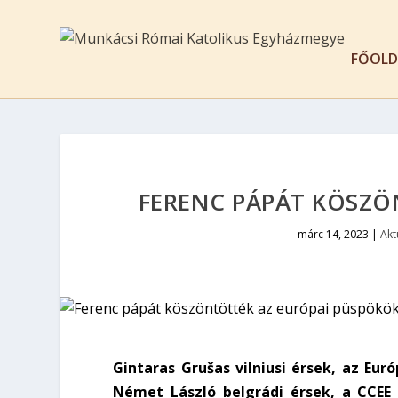
FŐOLD
FERENC PÁPÁT KÖSZÖ
márc 14, 2023
|
Akt
Gintaras Grušas vilniusi érsek, az Eur
Német László belgrádi érsek, a CCEE 