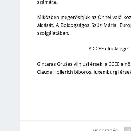
számára.
Miközben megerősítjük az Önnel való közö
áldását. A Boldogságos Szűz Mária, Euró
szolgálatában.
A CCEE elnöksége
Gintaras Grušas vilniusi érsek, a CCEE eln
Claude Hollerich bíboros, luxemburgi érse
MEGOSZTÁS: