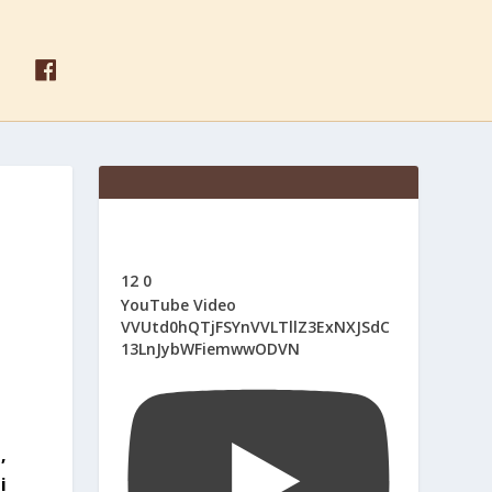
F
A
C
E
B
O
O
K
12
0
YouTube Video
VVUtd0hQTjFSYnVVLTllZ3ExNXJSdC
13LnJybWFiemwwODVN
,
i