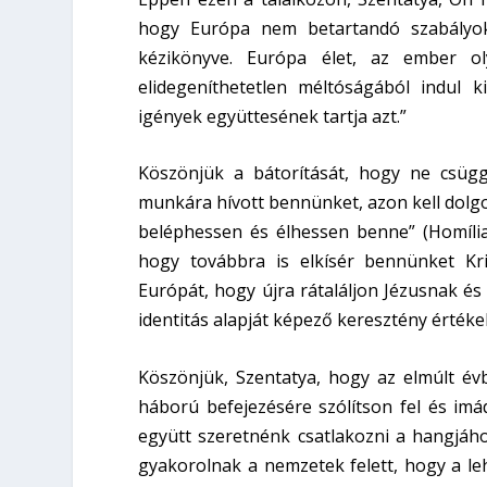
hogy Európa nem betartandó szabályok
kézikönyve. Európa élet, az ember o
elidegeníthetetlen méltóságából indul
igények együttesének tartja azt.”
Köszönjük a bátorítását, hogy ne csüg
munkára hívott bennünket, azon kell dol
beléphessen és élhessen benne” (Homília
hogy továbbra is elkísér bennünket Kri
Európát, hogy újra rátaláljon Jézusnak és 
identitás alapját képező keresztény értéke
Köszönjük, Szentatya, hogy az elmúlt é
háború befejezésére szólítson fel és imá
együtt szeretnénk csatlakozni a hangjáho
gyakorolnak a nemzetek felett, hogy a l