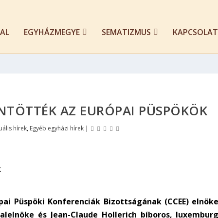
AL
EGYHÁZMEGYE
SEMATIZMUS
KAPCSOLAT
NTÖTTÉK AZ EURÓPAI PÜSPÖKÖK
uális hírek
,
Egyéb egyházi hírek
|
ópai Püspöki Konferenciák Bizottságának (CCEE) elnöke
alelnöke és Jean-Claude Hollerich bíboros, luxemburg