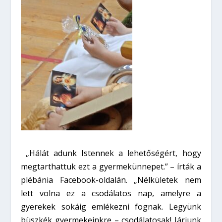
„Hálát adunk Istennek a lehetőségért, hogy
megtarthattuk ezt a gyermekünnepet.” – írták a
plébánia Facebook-oldalán. „Nélkületek nem
lett volna ez a csodálatos nap, amelyre a
gyerekek sokáig emlékezni fognak. Legyünk
büszkék gyermekeinkre – csodálatosak! Járjunk