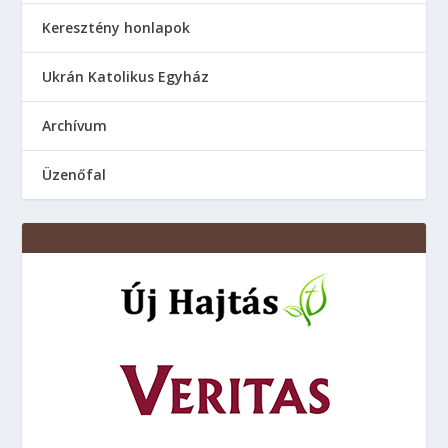
Keresztény honlapok
Ukrán Katolikus Egyház
Аrchívum
Üzenőfal