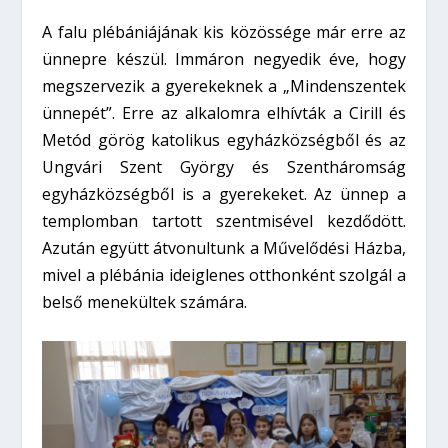
A falu plébániájának kis közössége már erre az
ünnepre készül. Immáron negyedik éve, hogy
megszervezik a gyerekeknek a „Mindenszentek
ünnepét”. Erre az alkalomra elhívták a Cirill és
Metód görög katolikus egyházközségből és az
Ungvári Szent György és Szentháromság
egyházközségből is a gyerekeket. Az ünnep a
templomban tartott szentmisével kezdődött.
Azután együtt átvonultunk a Művelődési Házba,
mivel a plébánia ideiglenes otthonként szolgál a
belső menekültek számára.