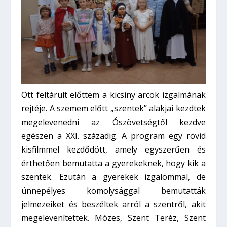
Ott feltárult előttem a kicsiny arcok izgalmának
rejtéje. A szemem előtt „szentek” alakjai kezdtek
megelevenedni az Ószövetségtől kezdve
egészen a XXI. századig. A program egy rövid
kisfilmmel kezdődött, amely egyszerűen és
érthetően bemutatta a gyerekeknek, hogy kik a
szentek. Ezután a gyerekek izgalommal, de
ünnepélyes komolysággal bemutatták
jelmezeiket és beszéltek arról a szentről, akit
megelevenítettek. Mózes, Szent Teréz, Szent