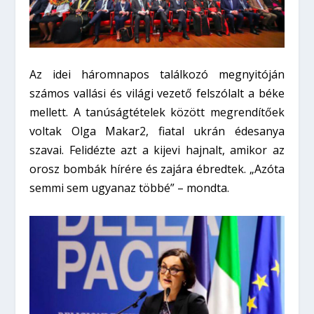
Az idei háromnapos találkozó megnyitóján
számos vallási és világi vezető felszólalt a béke
mellett. A tanúságtételek között megrendítőek
voltak Olga Makar
2
, fiatal ukrán édesanya
szavai. Felidézte azt a kijevi hajnalt, amikor az
orosz bombák hírére és zajára ébredtek. „Azóta
semmi sem ugyanaz többé” – mondta.