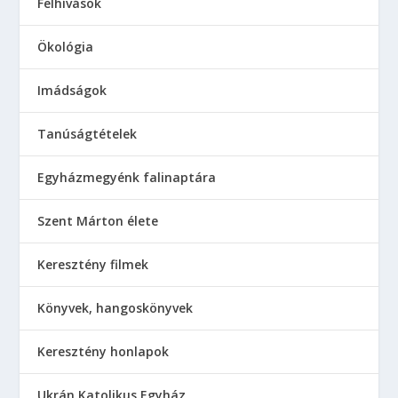
Felhívások
Ökológia
Imádságok
Tanúságtételek
Egyházmegyénk falinaptára
Szent Márton élete
Keresztény filmek
Könyvek, hangoskönyvek
Keresztény honlapok
Ukrán Katolikus Egyház