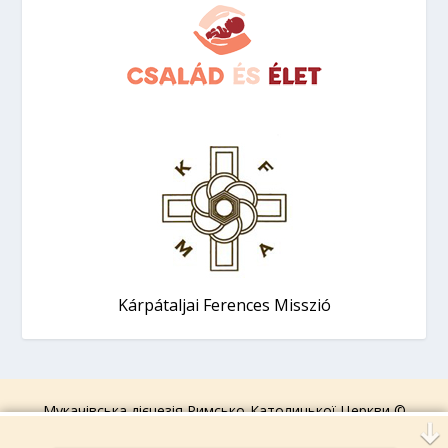
Kárpátaljai Ferences Misszió
Мукачівська дієцезія Римсько-Католицької Церкви ©
2006-2026.