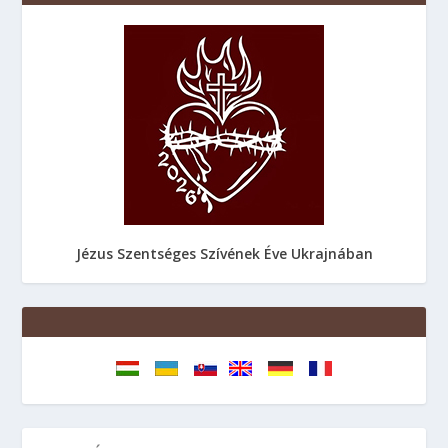
Jézus Szentséges Szívének Éve Ukrajnában