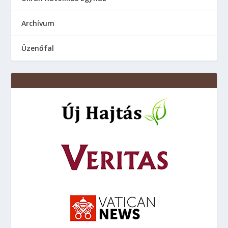
Аrchívum
Üzenőfal