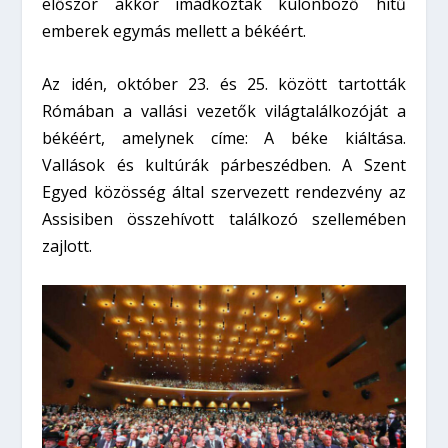
először akkor imádkoztak különböző hitű
emberek egymás mellett a békéért.
Az idén, október 23. és 25. között tartották
Rómában a vallási vezetők világtalálkozóját a
békéért, amelynek címe: A béke kiáltása.
Vallások és kultúrák párbeszédben. A Szent
Egyed közösség által szervezett rendezvény az
Assisiben összehívott találkozó szellemében
zajlott.