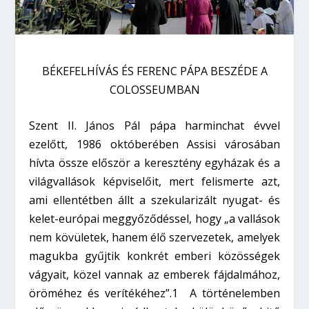
BÉKEFELHÍVÁS ÉS FERENC PÁPA BESZÉDE A
COLOSSEUMBAN
Szent II. János Pál pápa harminchat évvel
ezelőtt, 1986 októberében Assisi városában
hívta össze először a keresztény egyházak és a
világvallások képviselőit, mert felismerte azt,
ami ellentétben állt a szekularizált nyugat- és
kelet-európai meggyőződéssel, hogy „a vallások
nem kövületek, hanem élő szervezetek, amelyek
magukba gyűjtik konkrét emberi közösségek
vágyait, közel vannak az emberek fájdalmához,
öröméhez és verítékéhez”.
1
A történelemben