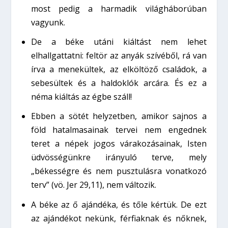
most pedig a harmadik világháborúban
vagyunk.
De a béke utáni kiáltást nem lehet
elhallgattatni: feltör az anyák szívéből, rá van
írva a menekültek, az elköltöző családok, a
sebesültek és a haldoklók arcára. És ez a
néma kiáltás az égbe száll!
Ebben a sötét helyzetben, amikor sajnos a
föld hatalmasainak tervei nem engednek
teret a népek jogos várakozásainak, Isten
üdvösségünkre irányuló terve, mely
„békességre és nem pusztulásra vonatkozó
terv” (vö. Jer 29,11), nem változik.
A béke az ő ajándéka, és tőle kértük. De ezt
az ajándékot nekünk, férfiaknak és nőknek,