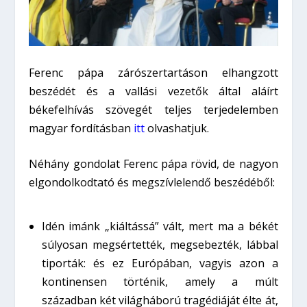
Ferenc pápa zárószertartáson elhangzott
beszédét és a vallási vezetők által aláírt
békefelhívás szövegét teljes terjedelemben
magyar fordításban
itt
olvashatjuk.
Néhány gondolat Ferenc pápa rövid, de nagyon
elgondolkodtató és megszívlelendő beszédéből:
Idén imánk „kiáltássá” vált, mert ma a békét
súlyosan megsértették, megsebezték, lábbal
tiporták: és ez Európában, vagyis azon a
kontinensen történik, amely a múlt
században két világháború tragédiáját élte át,