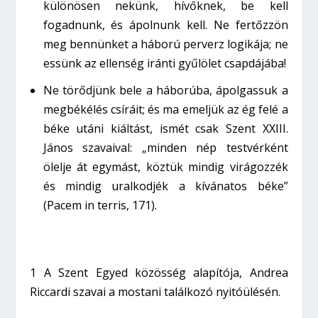
különösen nekünk, hívőknek, be kell
fogadnunk, és ápolnunk kell. Ne fertőzzön
meg bennünket a háború perverz logikája; ne
essünk az ellenség iránti gyűlölet csapdájába!
Ne törődjünk bele a háborúba, ápolgassuk a
megbékélés csíráit; és ma emeljük az ég felé a
béke utáni kiáltást, ismét csak Szent XXIII.
János szavaival: „minden nép testvérként
ölelje át egymást, köztük mindig virágozzék
és mindig uralkodjék a kívánatos béke”
(Pacem in terris, 171).
1
A Szent Egyed közösség alapítója, Andrea
Riccardi szavai a mostani találkozó nyitóülésén.