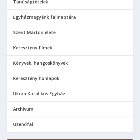
Tanúságtételek
Egyházmegyénk falinaptára
Szent Márton élete
Keresztény filmek
Könyvek, hangoskönyvek
Keresztény honlapok
Ukrán Katolikus Egyház
Аrchívum
Üzenőfal