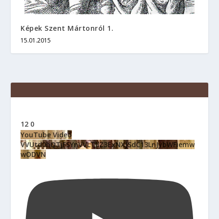
Képek Szent Mártonról 1.
15.01.2015
12
0
YouTube Video
VVUtd0hQTjFSYnVVLTllZ3ExNXJSdC13LnJybWFiemw
wODVN