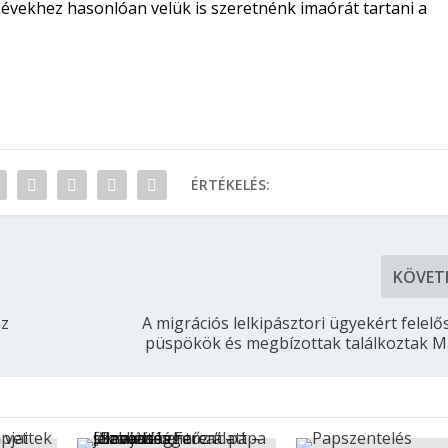
lt évekhez hasonlóan velük is szeretnénk imaórát tartani a
ÉRTÉKELÉS:
KÖVET
az
A migrációs lelkipásztori ügyekért felelő
püspökök és megbízottak találkoztak 