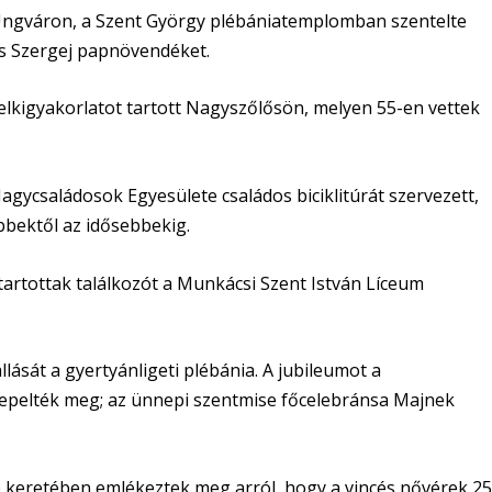
ngváron, a Szent György plébániatemplomban szentelte
s Szergej papnövendéket.
lkigyakorlatot tartott Nagyszőlősön, melyen 55-en vettek
agycsaládosok Egyesülete családos biciklitúrát szervezett,
bbektől az idősebbekig.
tartottak találkozót a Munkácsi Szent István Líceum
lását a gyertyánligeti plébánia. A jubileumot a
pelték meg; az ünnepi szentmise főcelebránsa Majnek
keretében emlékeztek meg arról, hogy a vincés nővérek 2