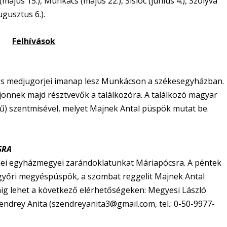
ájus 15.), Munkács (május 22.), Sislóc (június 4.), Szolyva
ugusztus 6.).
Felhívások
s medjugorjei imanap lesz Munkácson a székesegyházban.
önnek majd résztvevők a találkozóra. A találkozó magyar
vű) szentmisével, melyet Majnek Antal püspök mutat be.
SRA
dei egyházmegyei zarándoklatunkat Máriapócsra. A péntek
 győri megyéspüspök, a szombat reggelit Majnek Antal
áig lehet a következő elérhetőségeken: Megyesi László
zendrey Anita (szendreyanita3@gmail.com, tel.: 0-50-9977-