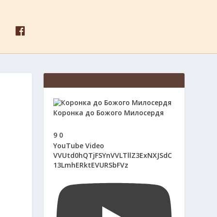
F
A
C
E
B
O
O
K
Коронка до Божого Милосердя
9
0
YouTube Video
VVUtd0hQTjFSYnVVLTllZ3ExNXJSdC
13LmhERktEVURSbFVz