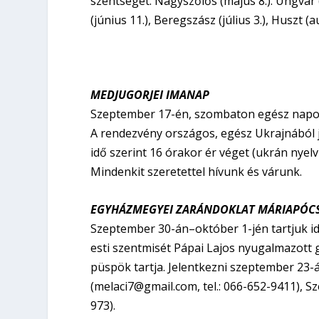
szentségét: Nagyszőlős (május 8.). Ungvár (m
(június 11.), Beregszász (július 3.), Huszt (a
MEDJUGORJEI IMANAP
Szeptember 17-én, szombaton egész napo
A rendezvény országos, egész Ukrajnából j
idő szerint 16 órakor ér véget (ukrán nyel
Mindenkit szeretettel hívunk és várunk.
EGYHÁZMEGYEI ZARÁNDOKLAT MÁRIAPÓC
Szeptember 30-án–október 1-jén tartjuk i
esti szentmisét Pápai Lajos nyugalmazott
püspök tartja. Jelentkezni szeptember 23-
(melaci7@gmail.com, tel.: 066-652-9411), S
973).