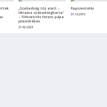
ettek
„Szabadság tűz alatt –
Papszentelés
Ukrajna szabadságharca”
31.10.2015
ai
– filmvetítés Ferenc pápa
jelenlétében
27.02.2023