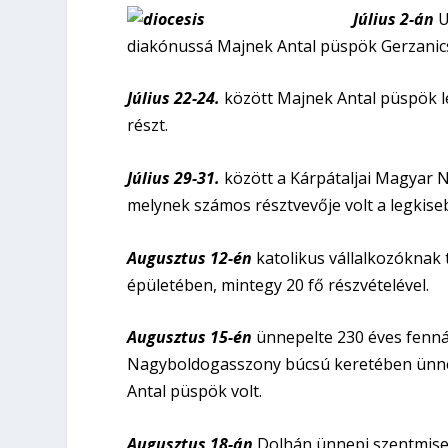
Július 2-án
U
diakónussá Majnek Antal püspök Gerzanic
Július 22-24.
között Majnek Antal püspök le
részt.
Július 29-31.
között a Kárpátaljai Magyar N
melynek számos résztvevője volt a legkise
Augusztus 12-én
katolikus vállalkozóknak 
épületében, mintegy 20 fő részvételével.
Augusztus 15-én
ünnepelte 230 éves fennál
Nagyboldogasszony búcsú keretében ünne
Antal püspök volt.
Augusztus 18-án
Dolhán ünnepi szentmise 