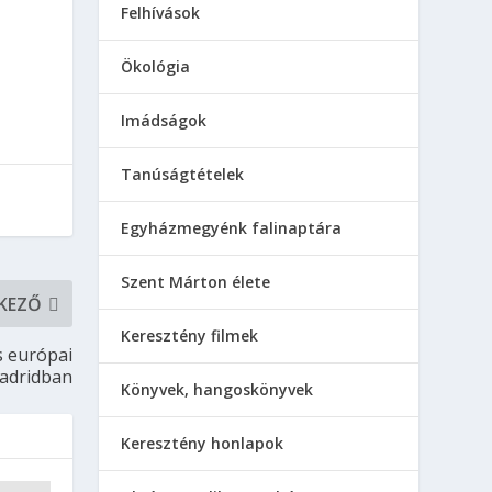
Felhívások
Ökológia
Imádságok
Tanúságtételek
Egyházmegyénk falinaptára
Szent Márton élete
KEZŐ
Keresztény filmek
s európai
Madridban
Könyvek, hangoskönyvek
Keresztény honlapok