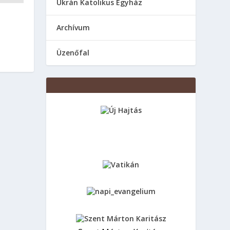
Ukrán Katolikus Egyház
Аrchívum
Üzenőfal