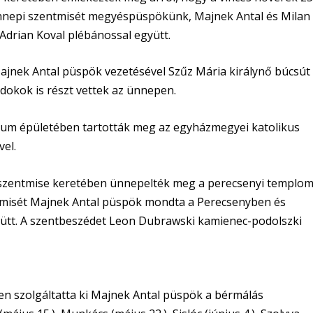
ünnepi szentmisét megyéspüspökünk, Majnek Antal és Milan
Adrian Koval plébánossal együtt.
ajnek Antal püspök vezetésével Szűz Mária királynő búcsút
ándokok is részt vettek az ünnepen.
eum épületében tartották meg az egyházmegyei katolikus
vel.
szentmise keretében ünnepelték meg a perecsenyi templo
entmisét Majnek Antal püspök mondta a Perecsenyben és
yütt. A szentbeszédet Leon Dubrawski kamienec-podolszki
n szolgáltatta ki Majnek Antal püspök a bérmálás