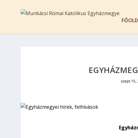
FŐOLD
EGYHÁZMEGY
szept 15,
Egyházm