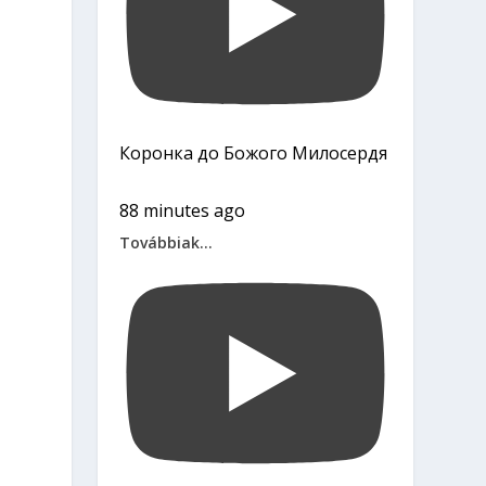
Коронка до Божого Милосердя
88 minutes ago
Továbbiak...
5