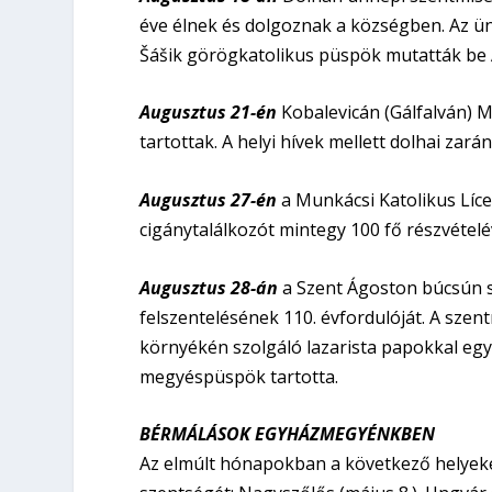
éve élnek és dolgoznak a községben. Az 
Šášik görögkatolikus püspök mutatták be 
Augusztus 21-én
Kobalevicán (Gálfalván) M
tartottak. A helyi hívek mellett dolhai zar
Augusztus 27-én
a Munkácsi Katolikus Líc
cigánytalálkozót mintegy 100 fő részvételé
Augusztus 28-án
a Szent Ágoston búcsún 
felszentelésének 110. évfordulóját. A sz
környékén szolgáló lazarista papokkal eg
megyéspüspök tartotta.
BÉRMÁLÁSOK EGYHÁZMEGYÉNKBEN
Az elmúlt hónapokban a következő helyeke