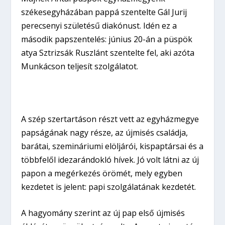
székesegyházában pappá szentelte Gál Jurij
perecsenyi születésű diakónust. Idén ez a
második papszentelés: június 20-án a püspök
atya Sztrizsák Ruszlánt szentelte fel, aki azóta
Munkácson teljesít szolgálatot.
A szép szertartáson részt vett az egyházmegye
papságának nagy része, az újmisés családja,
barátai, szemináriumi elöljárói, kispaptársai és a
többfelől idezarándokló hívek. Jó volt látni az új
papon a megérkezés örömét, mely egyben
kezdetet is jelent: papi szolgálatának kezdetét.
A hagyomány szerint az új pap első újmisés