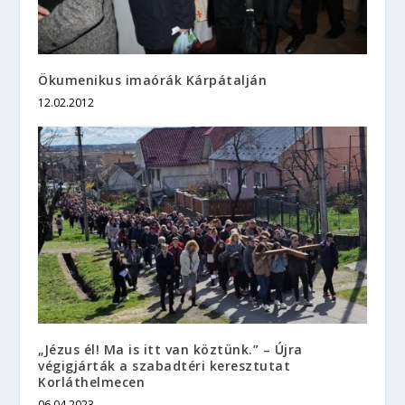
Ökumenikus imaórák Kárpátalján
12.02.2012
„Jézus él! Ma is itt van köztünk.” – Újra
végigjárták a szabadtéri keresztutat
Korláthelmecen
06.04.2023