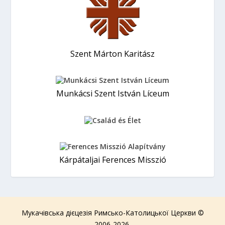
Szent Márton Karitász
Munkácsi Szent István Líceum
Kárpátaljai Ferences Misszió
Мукачівська дієцезія Римсько-Католицької Церкви ©
2006-2026.