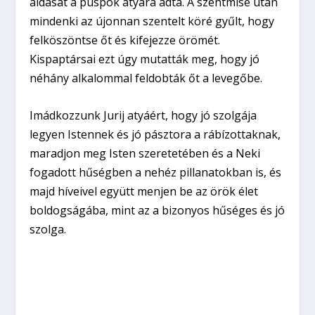
áldását a püspök atyára adta. A szentmise után
mindenki az újonnan szentelt köré gyűlt, hogy
felköszöntse őt és kifejezze örömét.
Kispaptársai ezt úgy mutatták meg, hogy jó
néhány alkalommal feldobták őt a levegőbe.
Imádkozzunk Jurij atyáért, hogy jó szolgája
legyen Istennek és jó pásztora a rábízottaknak,
maradjon meg Isten szeretetében és a Neki
fogadott hűségben a nehéz pillanatokban is, és
majd híveivel együtt menjen be az örök élet
boldogságába, mint az a bizonyos hűséges és jó
szolga.