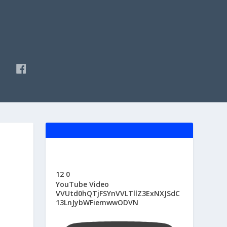
F
A
C
E
B
O
O
K
12
0
YouTube Video
VVUtd0hQTjFSYnVVLTllZ3ExNXJSdC
13LnJybWFiemwwODVN