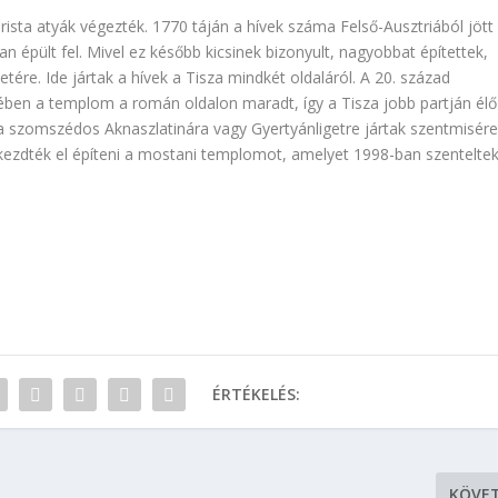
iarista atyák végezték. 1770 táján a hívek száma Felső-Ausztriából jött
 épült fel. Mivel ez később kicsinek bizonyult, nagyobbat építettek,
etére. Ide jártak a hívek a Tisza mindkét oldaláról. A 20. század
en a templom a román oldalon maradt, így a Tisza jobb partján élő
a szomszédos Aknaszlatinára vagy Gyertyánligetre jártak szentmisére
kezdték el építeni a mostani templomot, amelyet 1998-ban szentelte
ÉRTÉKELÉS:
KÖVE