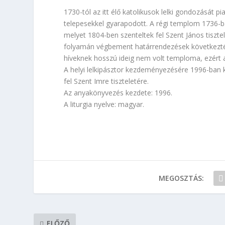
1730-tól az itt élő katolikusok lelki gondozását p
telepesekkel gyarapodott. A régi templom 1736-ban
melyet 1804-ben szenteltek fel Szent János tisztel
folyamán végbement határrendezések következtéb
híveknek hosszú ideig nem volt temploma, ezért 
A helyi lelkipásztor kezdeményezésére 1996-ban 
fel Szent Imre tiszteletére.
Az anyakönyvezés kezdete: 1996.
A liturgia nyelve: magyar.
MEGOSZTÁS:
ELŐZŐ