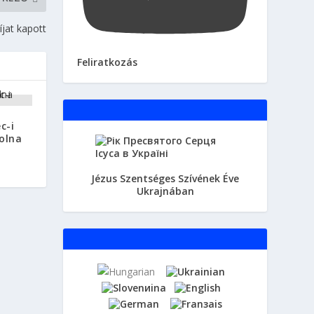
jat kapott
Feliratkozás
c-i
olna
Jézus Szentséges Szívének Éve
Ukrajnában