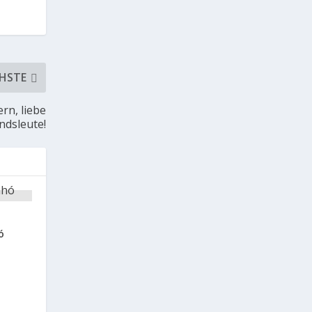
HSTE
rn, liebe
ndsleute!
ó