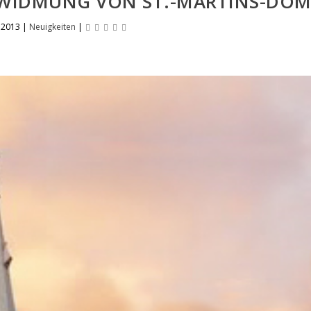
MWIDMUNG VON ST.-MARTINS-DO
 2013
|
Neuigkeiten
|