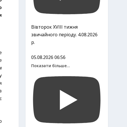
ю
и
Вівторок ХVІІІ тижня
звичайного періоду. 4.08.2026
р.
е
05.08.2026 06:56
е
Показати більше...
м
у
я
в
є
о