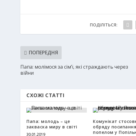
ПОДІЛІТЬСЯ:
ПОПЕРЕДНЯ
Папа: молімося за сім’ї, які страждають через
війни
СХОЖІ СТАТТІ
Папа: молодь – це
Комунікат стосов
закваска миру в світі
обряду посипанн
попелом у Попіль
30.01.2019