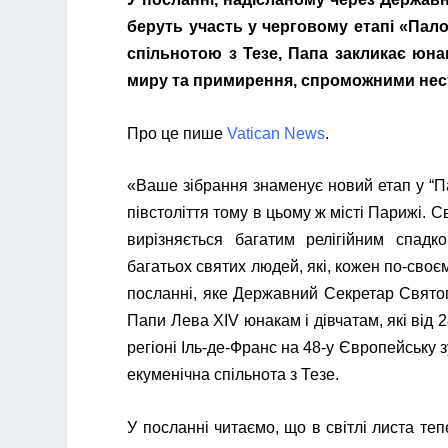
беруть участь у черговому етапі «Пал
спільнотою з Тезе, Папа закликає юна
миру та примирення, спроможними нести
Про це пише
Vatican News
.
«Ваше зібрання знаменує новий етап у “П
півстоліття тому в цьому ж місті Парижі. С
вирізняється багатим релігійним спад
багатьох святих людей, які, кожен по-своє
посланні, яке Державний Секретар Свято
Папи Лева XIV юнакам і дівчатам, які від 
регіоні Іль-де-Франс на 48-у Європейську з
екуменічна спільнота з Тезе.
У посланні читаємо, що в світлі листа те