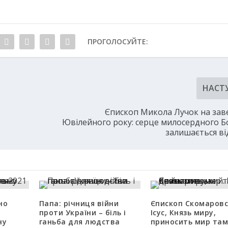
ПРОГОЛОСУЙТЕ:
НАСТ
Єпископ Микола Лучок на за
Ювілейного року: серце милосердного Б
залишається в
но
Папа: річниця війни
Єпископ Скомаровс
я
проти України – біль і
Ісус, Князь миру,
ну
ганьба для людства
приносить мир там