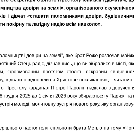
омництва довіри на землі», організованого екуменічно
ків і дівчат «ставати паломниками довіри, будівничим
 покірну та лагідну надію всім навколо».
аломництві довіри на землі”, яке брат Роже розпочав майж
вятіший Отець радіє, дізнавшись, що ви зібралися в місті, як
ком, сформованим протягом століть яскравим свідчення
му, відважно відповіли на Христове покликання», – читаємо 
го Престолу кардинал Пʼєтро Паролін надіслав з дорученн
28 грудня 2025 до 1 січня 2026 року збираються у Парижі та 
устріч молоді, молитовну зустріч нового року, яку організову
перішнього настоятеля спільноти брата Метью на тему «Чог