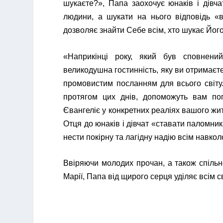
шукаєте?», Папа заохочує юнаків і дівча
людини, а шукати на нього відповідь «в
дозволяє знайти Себе всім, хто шукає Йо
«Наприкінці року, який був сповнени
великодушна гостинність, яку ви отримаєте
промовистим посланням для всього світу
протягом цих днів, допоможуть вам пог
Євангеліє у конкретних реаліях вашого жи
Отця до юнаків і дівчат «ставати паломн
нести покірну та лагідну надію всім навкол
Ввіряючи молодих прочан, а також спільно
Марії, Папа від щирого серця уділяє всім 