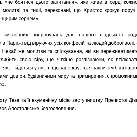
т, «не боятися цього запитання», яке живе в серці кожно
 молитві та тиші, переконані, що Христос крокує поруч 
го щирим серцем».
й численних випробувань для нашого людського роду
 в Парижі від віруючих усіх конфесій та людей доброї волі, 
. Нехай же молитви та спілкування, які ви переживатимет
либити свою віру, ще чіткіше розпізнаючи, як втілюват
ття», – йдеться у листі, що завершується закликом Святішог
иками довіри, будівничими миру та примирення, спроможним
о».
ту Тезе та її екуменічну місію заступництву Пречистої Дів
своє Апостольське благословення.