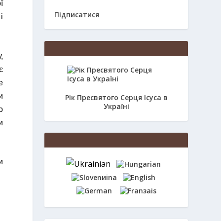
ї
Підписатися
і
,
є
е
и
Рік Пресвятого Серця Ісуса в
Україні
о
и
и