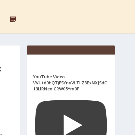
F
Д
A
Л
C
Я
E
С
B
В
O
Я
O
Щ
K
Е
Н
И
:
К
І
YouTube Video
В
VVUtd0hQTjFSYnVVLTllZ3ExNXJSdC
13LlRNenlCRW05Ym9F
о