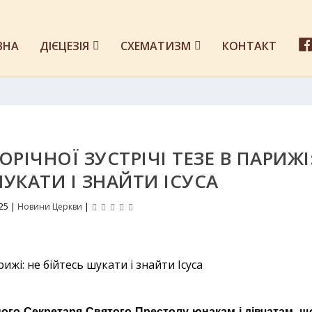
ВНА
ДІЄЦЕЗІЯ
СХЕМАТИЗМ
КОНТАКТ
ІЧНОЇ ЗУСТРІЧІ ТЕЗЕ В ПАРИЖІ
ШУКАТИ І ЗНАЙТИ ІСУСА
25
|
Новини Церкви
|
ного Секретаря Святого Престолу юнакам і дівчатам, щ