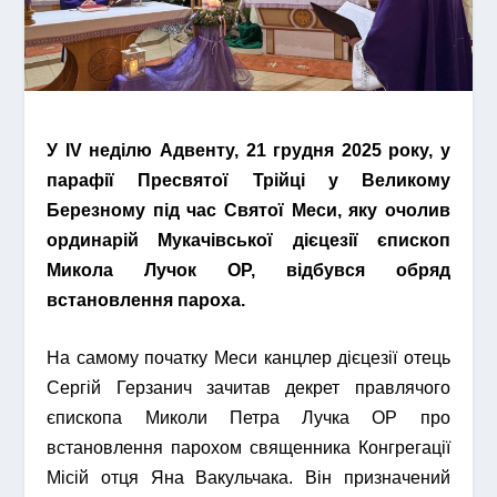
У IV неділю Адвенту, 21 грудня 2025 року, у
парафії Пресвятої Трійці у Великому
Березному під час Святої Меси, яку очолив
ординарій Мукачівської дієцезії єпископ
Микола Лучок ОР, відбувся обряд
встановлення пароха.
На самому початку Меси канцлер дієцезії отець
Сергій Герзанич зачитав декрет
правлячого
єпископа Миколи Петра Лучка ОР про
встановлення парохом священника Конгрегації
Місій отця Яна Вакульчака. Він призначений