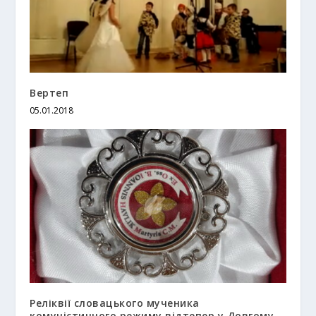
Вертеп
05.01.2018
Реліквії словацького мученика
комуністичного режиму відтепер у Довгому