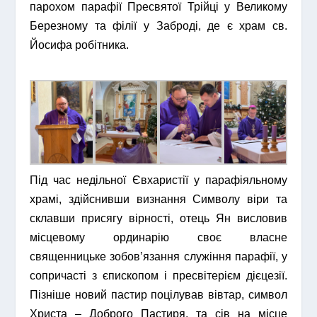
парохом парафії Пресвятої Трійці у Великому
Березному та філії у Заброді, де є храм св.
Йосифа робітника.
Під час недільної Євхаристії у парафіяльному
храмі, здійснивши визнання Символу віри та
склавши присягу вірності, отець Ян висловив
місцевому ординарію своє власне
священницьке зобовʼязання служіння парафії, у
сопричасті з єпископом і пресвітерієм дієцезії.
Пізніше новий пастир поцілував вівтар, символ
Христа – Доброго Пастиря, та сів на місце