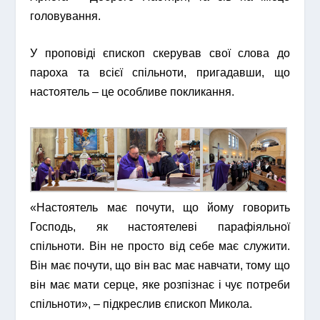
головування.
У проповіді єпископ скерував свої слова до
пароха та всієї спільноти, пригадавши, що
настоятель – це особливе покликання.
«Настоятель має почути, що йому говорить
Господь, як настоятелеві парафіяльної
спільноти. Він не просто від себе має служити.
Він має почути, що він вас має навчати, тому що
він має мати серце, яке розпізнає і чує потреби
спільноти», – підкреслив єпископ Микола.