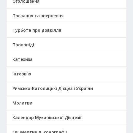
Оголошення
Послання та звернення
Турбота про довкілля
Проповіді
Катехиза
Інтерв’ю
Римсько-Католицькі Дієцезії України
Молитви
Календар Мукачівської Дієцезії
Св. Мартин в іконографії