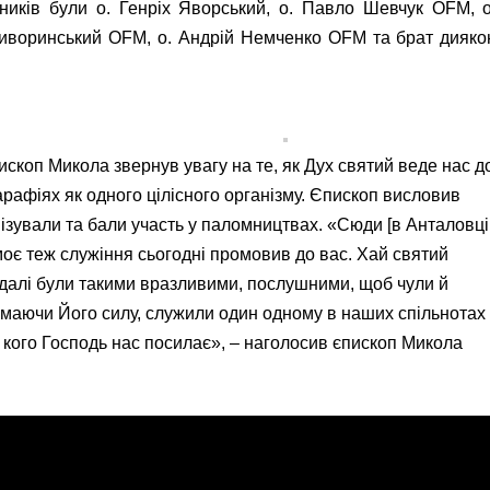
иків були о. Генріх Яворський, о. Павло Шевчук OFM, о
иворинський OFM, о. Андрій Немченко OFM та брат дияко
пископ Микола звернув увагу на те, як Дух святий веде нас д
арафіях як одного цілісного організму. Єпископ висловив
анізували та бали участь у паломництвах. «Сюди [в Анталовці
моє теж служіння сьогодні промовив до вас. Хай святий
адалі були такими вразливими, послушними, щоб чули й
риймаючи Його силу, служили один одному в наших спільнотах 
о кого Господь нас посилає», – наголосив єпископ Микола