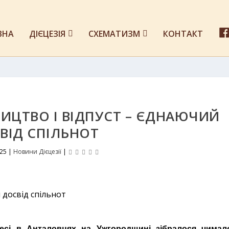
ВНА
ДІЄЦЕЗІЯ
СХЕМАТИЗМ
КОНТАКТ
ИЦТВО І ВІДПУСТ – ЄДНАЮЧИЙ
ВІД СПІЛЬНОТ
025
|
Новини Дієцезії
|
Месі в Анталовцях на Ужгородщині зібралося чимал