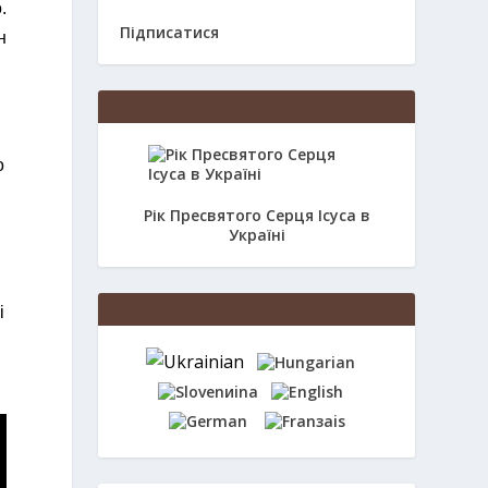
.
Підписатися
н
о
Рік Пресвятого Серця Ісуса в
Україні
і