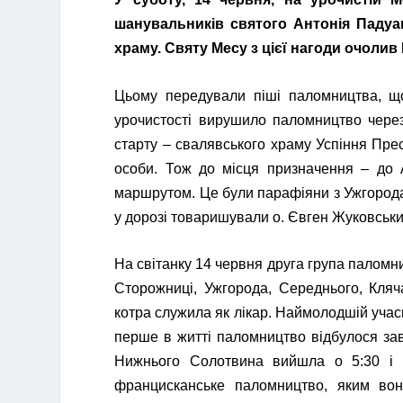
шанувальників святого Антонія Падуа
храму. Святу Месу з цієї нагоди очоли
Цьому передували піші паломництва, що
урочистості вирушило паломництво через
старту – свалявського храму Успіння Прес
особи. Тож до місця призначення – до 
маршрутом. Це були парафіяни з Ужгорода,
у дорозі товаришували о. Євген Жуковський
На світанку 14 червня друга група паломн
Сторожниці, Ужгорода, Середнього, Кляч
котра служила як лікар. Наймолодшій учасни
перше в житті паломництво відбулося зав
Нижнього Солотвина вийшла о 5:30 і й
францисканське паломництво, яким вон