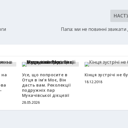
НАСТ
оги
Папа: ми не повинні звикати 
 на
Усе, що попросите в
Кінця зустрічі не б
Отця в ім’я Моє, Він
18.12.2018
ова
дасть вам. Реколекції
–
подружніх пар
Мукачівської дієцезії
28.05.2026