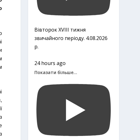
о
Вівторок ХVІІІ тижня
о
звичайного періоду. 4.08.2026
і
р.
и
м
24 hours ago
м
Показати більше...
і
,
ї
з
е
з