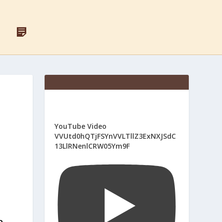
F
Д
A
Л
C
Я
E
С
B
В
O
Я
O
Щ
K
Е
Н
И
К
І
YouTube Video
В
VVUtd0hQTjFSYnVVLTllZ3ExNXJSdC
13LlRNenlCRW05Ym9F
о