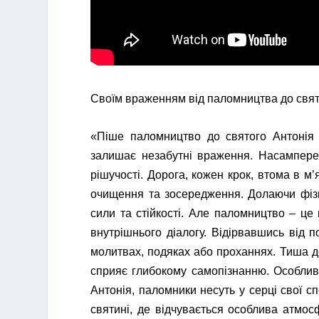
Своїм враженням від паломництва до свято
«Піше паломництво до святого Антонія 
залишає незабутні враження. Насамперед
рішучості. Дорога, кожен крок, втома в м
очищення та зосередження. Долаючи фізи
сили та стійкості. Але паломництво – це 
внутрішнього діалогу. Відірвавшись від 
молитвах, подяках або проханнях. Тиша до
сприяє глибокому самопізнанню. Особлив
Антонія, паломники несуть у серці свої сп
святині, де відчувається особлива атмос