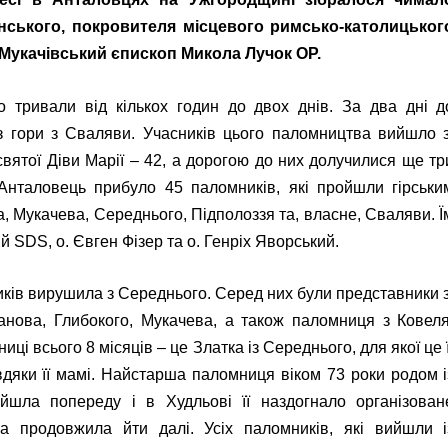
нського, покровителя місцевого римсько-католицьког
в Мукачівський єпископ Микола Лучок ОР.
 тривали від кількох годин до двох днів. За два дні д
 гори з Сваляви. Учасників цього паломництва вийшло з
вятої Діви Марії – 42, а дорогою до них долучилися ще тр
Анталовець прибуло 45 паломників, які пройшли гірськи
 Мукачева, Середнього, Підполоззя та, власне, Сваляви. Ї
 SDS, о. Євген Фізер та о. Генріх Яворський.
иків вирушила з Середнього. Серед них були представники з
анова, Глибокого, Мукачева, а також паломниця з Ковеля
ці всього 8 місяців – це Златка із Середнього, для якої це ї
дяки її мамі. Найстарша паломниця віком 73 роки родом і
шла попереду і в Худльові її наздогнало організован
а продовжила йти далі. Усіх паломників, які вийшли і