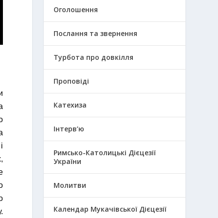
Оголошення
Послання та звернення
Турбота про довкілля
Проповіді
и
Катехиза
а
о
Інтерв’ю
а
і
Римсько-Католицькі Дієцезії
,
України
е
Молитви
о
о
Календар Мукачівської Дієцезії
.