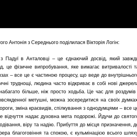
го Антонія з Середнього поділилася Вікторія Логін:
з Падуї в Анталовці – це єднаючий досвід, який завжд
, це фізичне випробування, яке вимагає витривалості т
’язах – все це є частиною процесу, що веде до внутрішньог
чні труднощі, людина часто відкриває в собі нові джерел
набагато більше, ніж просто ходьба. Це час для роздумів 
повсякденної метушні, можна зосередитися на своїх думках
роги, зміна краєвидів, спілкування з однодумцями – все ц
е відчуття надає духовна мета подорожі. Йдучи до святог
одівання, віру та надію.
Прибуття до місця призначення, д
фера благоговіння та спокою, є кульмінацією всього шляху