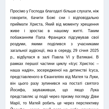
Просімо у Господа благодаті більше слухати, ніж
говорити, бачити Божі сни і відповідально
приймати Христа, Який від моменту хрещення
живе і зростає в нашому житті. Таким
побажанням Папа Франциск підсумував свої
роздуми, якими поділився з учасниками
загальної аудієнції, яка в середу, 29 січня 2025
р., відбулася в залі Павла VI у Ватикані. В
рамках першої частини циклу «Ісус Христос –
наша надія», зосередженої на дитинстві Ісуса,
представленого в Євангеліях від Матея та Луки,
він цього разу зупинився на постаті святого
Йосифа, зауваживши, що якщо Лука
представляє ці події через призму погляду Діви
Марії, то Матей робить це через перспективу