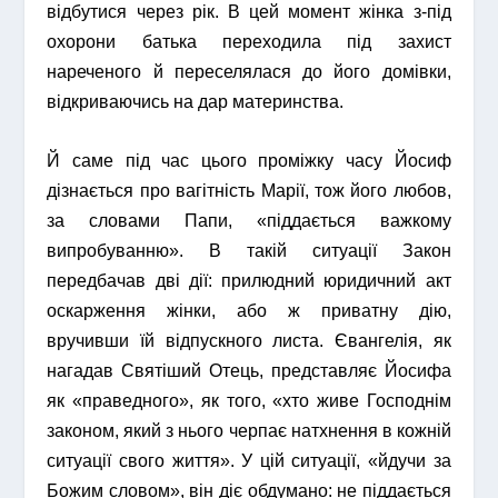
відбутися через рік. В цей момент жінка з-під
охорони батька переходила під захист
нареченого й переселялася до його домівки,
відкриваючись на дар материнства.
Й саме під час цього проміжку часу Йосиф
дізнається про вагітність Марії, тож його любов,
за словами Папи, «піддається важкому
випробуванню». В такій ситуації Закон
передбачав дві дії: прилюдний юридичний акт
оскарження жінки, або ж приватну дію,
вручивши їй відпускного листа. Євангелія, як
нагадав Святіший Отець, представляє Йосифа
як «праведного», як того, «хто живе Господнім
законом, який з нього черпає натхнення в кожній
ситуації свого життя». У цій ситуації, «йдучи за
Божим словом», він діє обдумано: не піддається