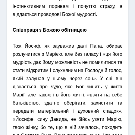
інстинктивним поривам і почуттю страху, а
віддається проводові Божої мудрості.
Співпраця з Божою обітницею
Тож Йосиф, як зауважив далі Папа, обирає
розлучитися з Марією, але без галасу і «ця його
мудрість дає йому можливість не помилитися та
стати відкритим і слухняним на Господній голос,
який залунав у ньому через сон». У сні він
дізнається про чудо, яке Бог чинить у житті
Марії, але також і в його житті: «взяти на себе
батьківство, здатне оберігати, захистити та
передати матеріальний і духовний спадок».
«Йосифе, сину Давида, не бійсь узяти Марію,
твою жінку, бо те, що в ній зачалось, походить