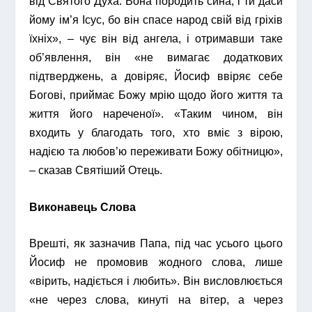
від Святого Духа. Вона породить сина, і ти даси
йому ім’я Ісус, бо він спасе народ свій від гріхів
їхніх», – чує він від ангела, і отримавши таке
об’явлення, він «не вимагає додаткових
підтверджень, а довіряє, Йосиф ввіряє себе
Богові, приймає Божу мрію щодо його життя та
життя його нареченої». «Таким чином, він
входить у благодать того, хто вміє з вірою,
надією та любов’ю переживати Божу обітницю»,
– сказав Святіший Отець.
Виконавець Слова
Врешті, як зазначив Папа, під час усього цього
Йосиф не промовив жодного слова, лише
«вірить, надіється і любить». Він висловлюється
«не через слова, кинуті на вітер, а через