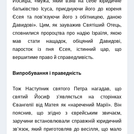
Йосифа, «мужа, який взяв на себе юридичне
батьківство Ісуса, приєднуючи його до кореня
Єсея та пов’язуючи його з обітницею, даною
Давидові». Цим, як зауважив Святіший Отець,
сповнилися пророцтва про надію Ізраїля, якою
мав стати нащадок, обіцяний Давидові,
паросток із пня Єсея, істинний цар, що
вершитиме право й справедливість.
Випробування і праведність
Тож Наступник святого Петра нагадав, що
святий Йосиф з’являється на сторінках
Євангелії від Матея як «наречений Марії». Він
пояснив, що згідно з єврейським звичаєм,
заручини встановлювали справжній юридичний
зв’язок, який приготовляв до весілля, що мало