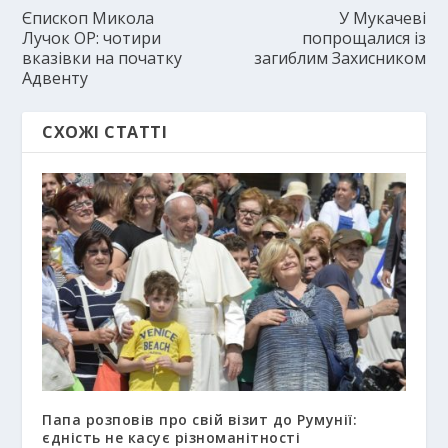
Єпископ Микола
У Мукачеві
Лучок ОР: чотири
попрощалися із
вказівки на початку
загиблим Захисником
Адвенту
СХОЖІ СТАТТІ
Папа розповів про свій візит до Румунії:
єдність не касує різноманітності