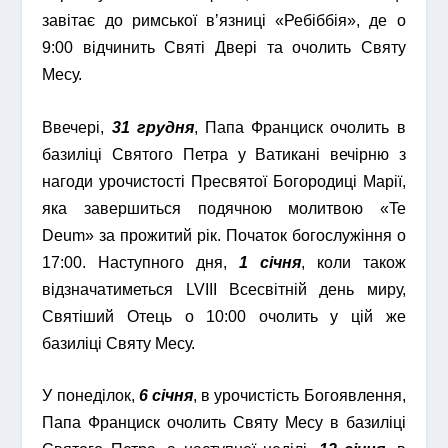
завітає до римської вʼязниці «Ребіббія», де о
9:00 відчинить Святі Двері та очолить Святу
Месу.
Ввечері,
31 грудня
, Папа Франциск очолить в
базиліці Святого Петра у Ватикані вечірню з
нагоди урочистості Пресвятої Богородиці Марії,
яка завершиться подячною молитвою «Te
Deum» за прожитий рік. Початок богослужіння о
17:00. Наступного дня,
1 січня
, коли також
відзначатиметься LVIII Всесвітній день миру,
Святіший Отець о 10:00 очолить у цій же
базиліці Святу Месу.
У понеділок,
6 січня
, в урочистість Богоявлення,
Папа Франциск очолить Святу Месу в базиліці