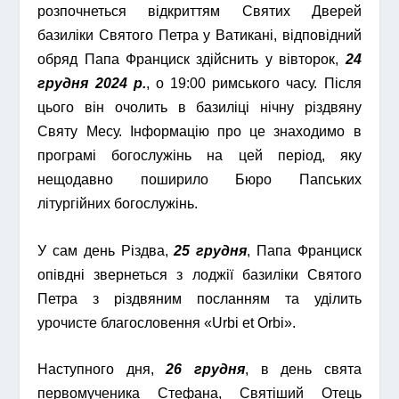
розпочнеться відкриттям Святих Дверей
базиліки Святого Петра у Ватикані, відповідний
обряд Папа Франциск здійснить у вівторок,
24
грудня 2024 р.
, о 19:00 римського часу. Після
цього він очолить в базиліці нічну різдвяну
Святу Месу. Інформацію про це знаходимо в
програмі богослужінь на цей період, яку
нещодавно поширило Бюро Папських
літургійних богослужінь.
У сам день Різдва,
25 грудня
, Папа Франциск
опівдні звернеться з лоджії базиліки Святого
Петра з різдвяним посланням та уділить
урочисте благословення «Urbi et Orbi».
Наступного дня,
26 грудня
, в день свята
первомученика Стефана, Святіший Отець