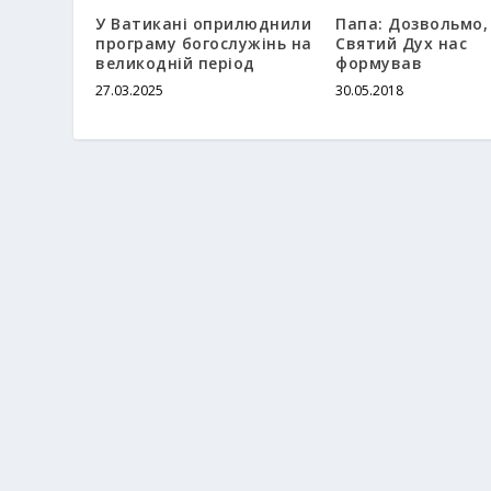
У Ватикані оприлюднили
Папа: Дозвольмо,
програму богослужінь на
Святий Дух нас
великодній період
формував
27.03.2025
30.05.2018