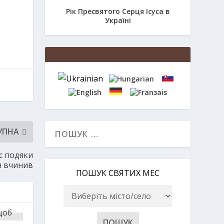
Рік Пресвятого Серця Ісуса в
Україні
УПНА
с подяки
н вчинив
ПОШУК СВЯТИХ МЕС