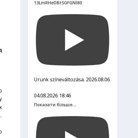
13LmRHeDBtSGFGNl80
д
Urunk színeváltozása. 2026.08.06
о
04.08.2026 18:46
у
Показати більше...
х
.
о