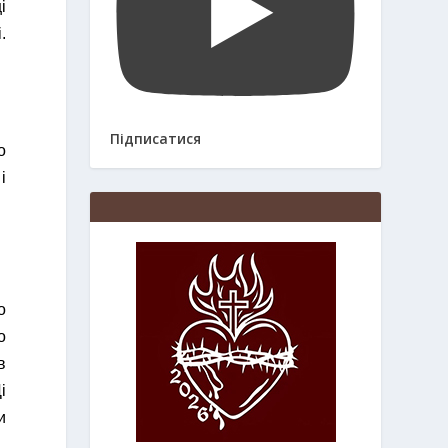
і
.
Підписатися
о
і
о
о
в
і
и