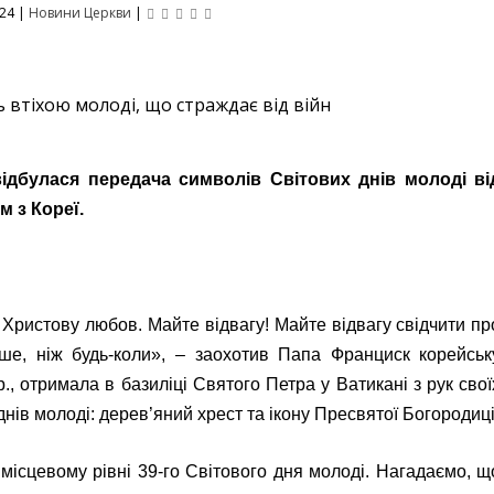
024
|
Новини Церкви
|
відбулася передача символів Світових днів молоді ві
м з Кореї.
 Христову любов. Майте відвагу! Майте відвагу свідчити пр
ьше, ніж будь-коли», – заохотив Папа Франциск корейськ
., отримала в базиліці Святого Петра у Ватикані з рук свої
днів молоді: дерев’яний хрест та ікону Пресвятої Богородиці
місцевому рівні 39-го Світового дня молоді. Нагадаємо, щ