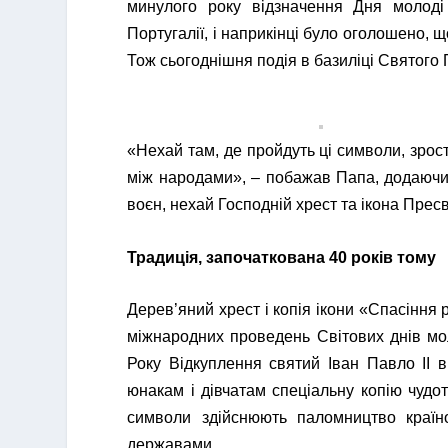
минулого року відзначення Дня молоді 
Португалії, і наприкінці було оголошено, щ
Тож сьогоднішня подія в базиліці Святого 
«Нехай там, де пройдуть ці символи, зрос
між народами», – побажав Папа, додаючи: «
воєн, нехай Господній хрест та ікона Прес
Традиція, започаткована 40 років тому
Дерев’яний хрест і копія ікони «Спасіння
міжнародних проведень Світових днів мол
Року Відкуплення святий Іван Павло ІІ 
юнакам і дівчатам спеціальну копію чудот
символи здійснюють паломництво країн
державами.