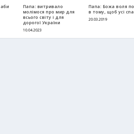
 аби
Папа: витривало
Папа: Божа воля п
молімося про мир для
в тому, щоб усі сп
всього світу і для
20.03.2019
дорогої України
10.04.2023