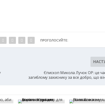
ПРОГОЛОСУЙТЕ:
НАСТ
у
Єпископ Микола Лучок ОР: це ча
загиблому захиснику за все добро, що ві