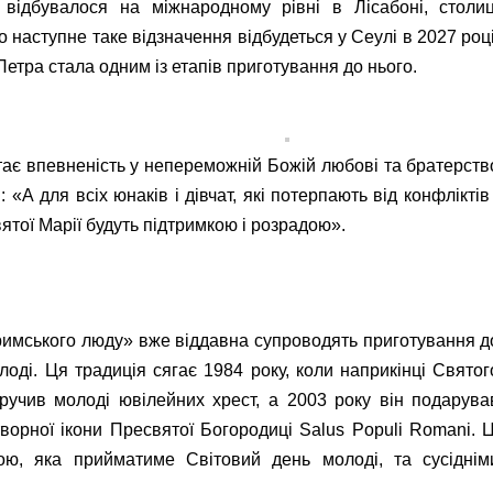
відбувалося на міжнародному рівні в Лісабоні, столиц
о наступне таке відзначення відбудеться у Сеулі в 2027 році
Петра стала одним із етапів приготування до нього.
тає впевненість у непереможній Божій любові та братерств
А для всіх юнаків і дівчат, які потерпають від конфліктів 
вятої Марії будуть підтримкою і розрадою».
 римського люду» вже віддавна супроводять приготування д
оді. Ця традиція сягає 1984 року, коли наприкінці Святог
вручив молоді ювілейних хрест, а 2003 року він подарува
ворної ікони Пресвятої Богородиці Salus Populi Romani. Ц
ою, яка прийматиме Світовий день молоді, та сусіднім