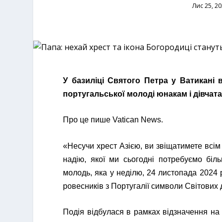
Лис 25, 2
У базиліці Святого Петра у Ватикані 
португальської молоді юнакам і дівчата
Про це пише Vatican News.
«Несучи хрест Азією, ви звіщатимете всім
надію, якої ми сьогодні потребуємо біл
молодь, яка у неділю, 24 листопада 2024 р
ровесників з Португалії символи Світових 
Подія відбулася в рамках відзначення на 