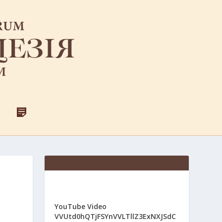
F
Д
A
Л
C
Я
E
С
B
В
O
Я
O
Щ
K
Е
Н
И
К
І
YouTube Video
В
VVUtd0hQTjFSYnVVLTllZ3ExNXJSdC