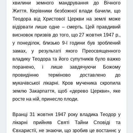
хвилини земного мандрування до Вічного
Життя. Керівники безбожної влади бачили, що
Теодора від Христової Церкви на землі може
відірвати лише одне – смерть. Цей правдивий
висновок призвів до того, що 27 жовтня 1947 р.,
у понеділок, близько 9-ї години був зроблений
замах, у результаті якого Преосвященного
владику Теодора та його супутників було важко
поранено, і лише завдячуючи Божому
провидінню терміново доставлено до
мукачівської лікарні. Кров мученика скропила
землю Закарпаття, щоб «дерево Церкви», яке
росте на ній, принесло плоди.
Вранці 31 жовтня 1947 року владика Теодор у
лікарні прийняв Святі Тайни Сповіді та
Євхаристії, не знаючи, що зробив це востаннє у