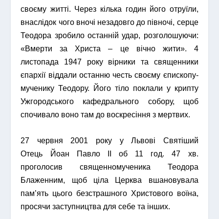
своєму житті. Через кілька годин його отруїли,
внаслідок чого вночі незадовго до півночі, серце
Теодора зробило останній удар, розголошуючи:
«Вмерти за Христа – це вічно жити». 4
листопада 1947 року вірники та священники
єпархії віддали останню честь своєму єпископу-
мученику Теодору. Його тіло поклали у крипту
Ужгородського кафедрального собору, щоб
спочивало воно там до воскресіння з мертвих.
27 червня 2001 року у Львові Святіший
Отець Йоан Павло ІІ об 11 год. 47 хв.
проголосив священномученика Теодора
Блаженним, щоб ціла Церква вшановувала
пам’ять цього безстрашного Христового воїна,
просячи заступництва для себе та інших.