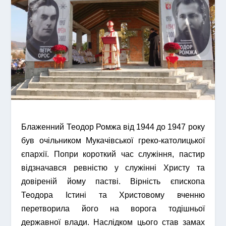
Блаженний Теодор Ромжа від 1944 до 1947 року
був очільником Мукачівської греко-католицької
єпархії. Попри короткий час служіння, пастир
відзначався ревністю у служінні Христу та
довіреній йому пастві. Вірність єпископа
Теодора Істині та Христовому вченню
перетворила його на ворога тодішньої
державної влади. Наслідком цього став замах