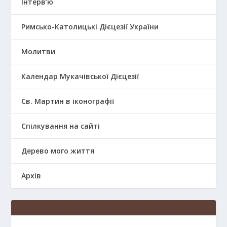
Інтерв’ю
Римсько-Католицькі Дієцезії України
Молитви
Календар Мукачівської Дієцезії
Св. Мартин в іконографії
Спілкування на сайті
Дерево мого життя
Архів