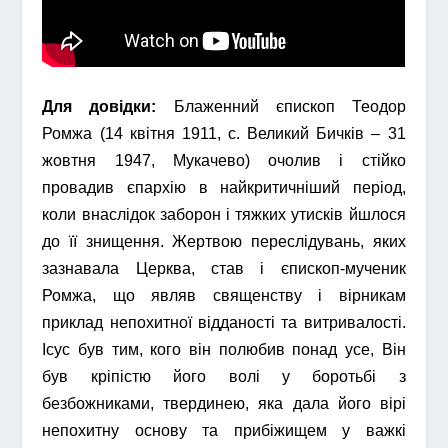
Для довідки:
Блаженний єпископ Теодор
Ромжа (14 квітня 1911, с. Великий Бичків – 31
жовтня 1947, Мукачево) очолив і стійко
провадив єпархію в найкритичніший період,
коли внаслідок заборон і тяжких утисків йшлося
до її знищення. Жертвою переслідувань, яких
зазнавала Церква, став і єпископ-мученик
Ромжа, що являв священству і вірникам
приклад непохитної відданості та витривалості.
Ісус був тим, кого він полюбив понад усе, Він
був кріпістю його волі у боротьбі з
безбожниками, твердинею, яка дала його вірі
непохитну основу та прибіжищем у важкі