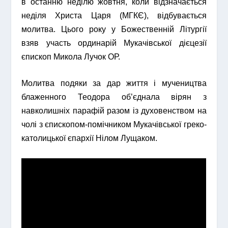
в останню неділю жовтня, коли відзначається
неділя Христа Царя (МГКЄ), відбувається
молитва. Цього року у Божественній Літургії
взяв участь ординарій Мукачівської дієцезії
єпископ Микола Лучок ОР.
Молитва подяки за дар життя і мучеництва
блаженного Теодора об’єднала вірян з
навколишніх парафій разом із духовенством на
чолі з єпископом-помічником Мукачівської греко-
католицької єпархії Нілом Лущаком.