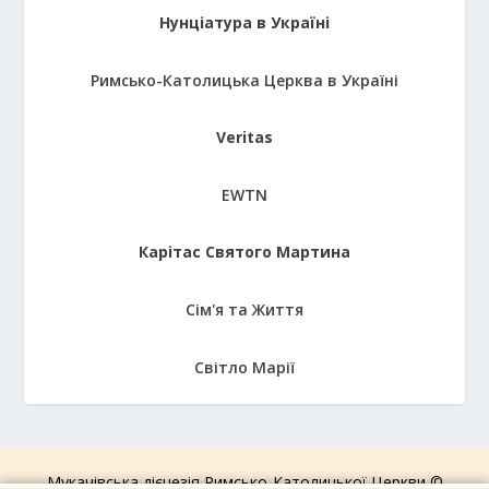
Нунціатура в Україні
Римсько-Католицька Церква в Україні
Veritas
EWTN
Карітас Святого Мартина
Сім'я та Життя
Світло Марії
Мукачівська дієцезія Римсько-Католицької Церкви ©