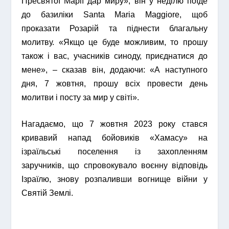
Пресвятої Марії дар миру», він у неділю поїде
до базиліки Santa Maria Maggiore, щоб
проказати Розарій та піднести благальну
молитву. «Якщо це буде можливим, то прошу
також і вас, учасників синоду, приєднатися до
мене», – сказав він, додаючи: «А наступного
дня, 7 жовтня, прошу всіх провести день
молитви і посту за мир у світі».
Нагадаємо, що 7 жовтня 2023 року стався
кривавий напад бойовиків «Хамасу» на
ізраїльські поселення із захопленням
заручників, що спровокувало воєнну відповідь
Ізраїлю, знову розпаливши вогнище війни у
Святій Землі.