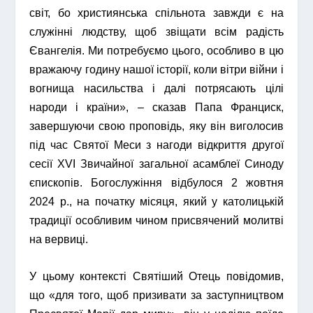
світ, бо християнська спільнота завжди є на
служінні людству, щоб звіщати всім радість
Євангелія. Ми потребуємо цього, особливо в цю
вражаючу годину нашої історії, коли вітри війни і
вогнища насильства і далі потрясають цілі
народи і країни», – сказав Папа Франциск,
завершуючи свою проповідь, яку він виголосив
під час Святої Меси з нагоди відкриття другої
сесії XVI Звичайної загальної асамблеї Синоду
єпископів. Богослужіння відбулося 2 жовтня
2024 р., на початку місяця, який у католицькій
традиції особливим чином присвячений молитві
на вервиці.
У цьому контексті Святіший Отець повідомив,
що «для того, щоб призивати за заступництвом