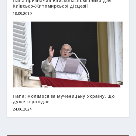
Папа призначив Єпископа-помічника для
Київсько-Житомирської дієцезії
18.09.2019
Папа: молімося за мученицьку Україну, що
дуже страждає
24.06.2024