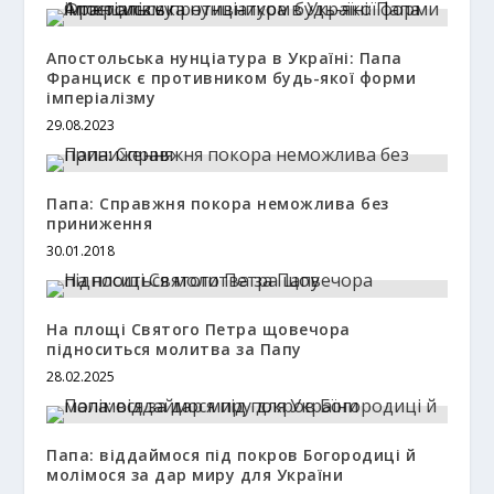
Апостольська нунціатура в Україні: Папа
Франциск є противником будь-якої форми
імперіалізму
29.08.2023
Папа: Справжня покора неможлива без
приниження
30.01.2018
На площі Святого Петра щовечора
підноситься молитва за Папу
28.02.2025
Папа: віддаймося під покров Богородиці й
молімося за дар миру для України