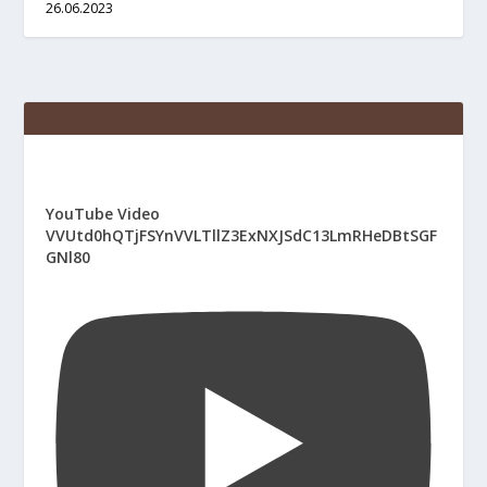
26.06.2023
YouTube Video
VVUtd0hQTjFSYnVVLTllZ3ExNXJSdC13LmRHeDBtSGF
GNl80