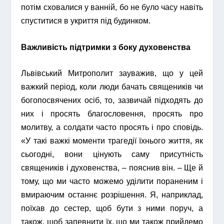
потім сховалися у ванній, бо не було часу навіть
спуститися в укриття під будинком.
Важливість підтримки з боку духовенства
Львівський Митрополит зауважив, що у цей
важкий період, коли люди бачать священиків чи
богопосвячених осіб, то, зазвичай підходять до
них і просять благословення, просять про
молитву, а солдати часто просять і про сповідь.
«У такі важкі моменти трагедії їхнього життя, як
сьогодні, вони цінують саму присутність
священиків і духовенства, – пояснив він. – Ще й
тому, що ми часто можемо уділити пораненим і
вмираючим останнє розрішення. Я, наприклад,
поїхав до сестер, щоб бути з ними поруч, а
також, щоб запевнити їх, що ми також прийдемо