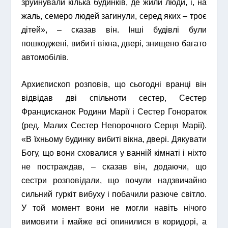
зруйнували кілька будинків, де жили люди, і, на
жаль, семеро людей загинули, серед яких – троє
дітей», – сказав він. Інші будівлі були
пошкоджені, вибиті вікна, двері, знищено багато
автомобілів.
Архиєпископ розповів, що сьогодні вранці він
відвідав дві спільноти сестер, Сестер
Францисканок Родини Марії і Сестер Гонораток
(ред. Малих Сестер Непорочного Серця Марії).
«В їхньому будинку вибиті вікна, двері. Дякувати
Богу, що вони сховалися у ванній кімнаті і ніхто
не постраждав, – сказав він, додаючи, що
сестри розповідали, що почули надзвичайно
сильний гуркіт вибуху і побачили разюче світло.
У той момент вони не могли навіть нічого
вимовити і майже всі опинилися в коридорі, а