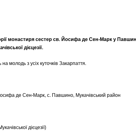
орії монастиря сестер св. Йосифа де Сен-Марк у Павшин
чівської дієцезії.
на молодь з усіх куточків Закарпаття.
Йосифа де Сен-Марк, с. Павшино, Мукачівський район
Мукачівської дієцезії)