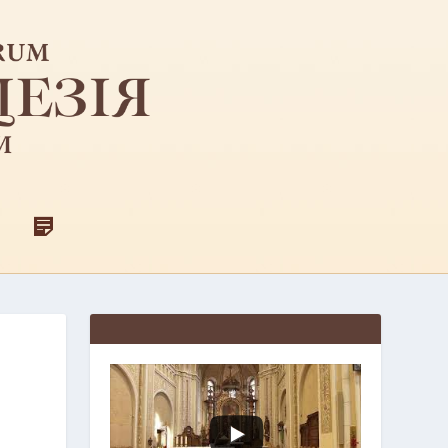
F
Д
A
Л
C
Я
E
С
B
В
O
Я
O
Щ
K
Е
Н
И
К
І
В