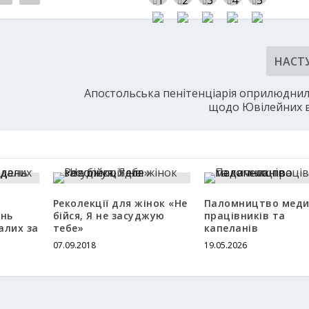
НАСТ
Апостольська пенітенціарія оприлюдни
щодо Ювілейних в
Реколекції для жінок «Не
Паломництво меди
ень
бійся, Я не засуджую
працівників та
алих за
тебе»
капеланів
07.09.2018
19.05.2026