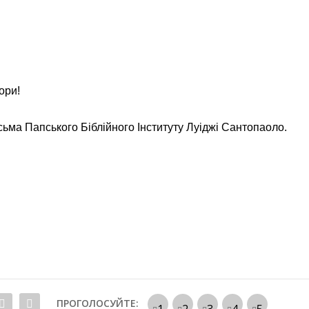
чори!
ма Папського Біблійного Інституту Луіджі Сантопаоло.
ПРОГОЛОСУЙТЕ: