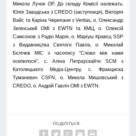
Микола Лучок ОР. До складу Комісії належать:
Юлія Завадська з CREDO (заступниця), Вікторія
Вайс та Каріна Черепаня з Veritas, о. Олександр
Зелінський ОМІ з EWTN та КМЦ, о. Олексій
Самсонов з Радіо Марія, о. Маріуш Кравєц SSP
з Видавництва Святого Павла, о. Миколай
Бєлічев МІС з часопису “Слово між нами
оселилося”, с. Аліна Петраускайте SCM з
Католицького Медіа-Центру, с. Франциска
Туманевич CSFN, о. Микола Мишовський з
CREDO, о. Андрій Гавліч ОМІ з EWTN.
ПОДІЛІТЬСЯ: