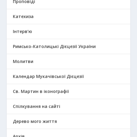
Проповіді
Катехиза
Інтерв’ю
Римсько-Католицькі Дієцезії України
Молитви
Календар Мукачівської Дієцезії
Св. Мартин в іконографії
Спілкування на сайті
Дерево мого життя
Архів