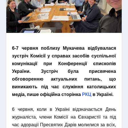
6-7 червня поблизу Мукачева відбувалася
зустріч Комісії у справах засобів суспільної
комунікації при Конференції єпископів
України. Зустріч була присвячена
обговоренню актуальних питань, що
виникають під час служіння католицьк
их
медіа, п
ише офіційна сторінка
РКЦ
в Україні.
6 червня, коли в Україні відзначається День
журналіста, члени Комісії на Євхаристії та під
час адорації Пресвятих Дарів молилися за всіх,