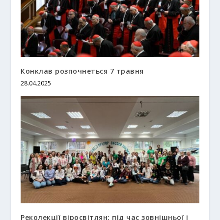
Конклав розпочнеться 7 травня
28.04.2025
Реколекції віросвітлян: під час зовнішньої і