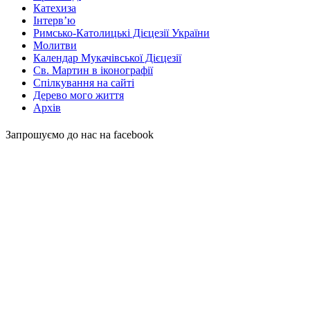
Катехиза
Інтерв’ю
Римсько-Католицькі Дієцезії України
Молитви
Календар Мукачівської Дієцезії
Св. Мартин в іконографії
Спілкування на сайті
Дерево мого життя
Архів
Запрошуємо до нас на facebook