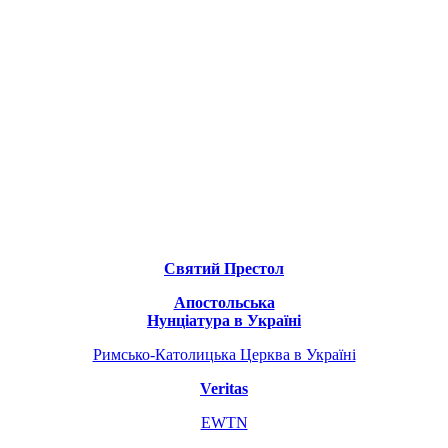
Святий Престол
Апостольська
Нунціатура в Україні
Римсько-Католицька Церква в Україні
Veritas
EWTN