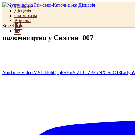
Головна
Дієцезія
Схематизм
Контакт
Facebook
Select Page
Для
священиків
паломництво у Снятин_007
YouTube Video VVUtd0hQTjFSYnVVLTllZ3ExNXJSdC13LnJ