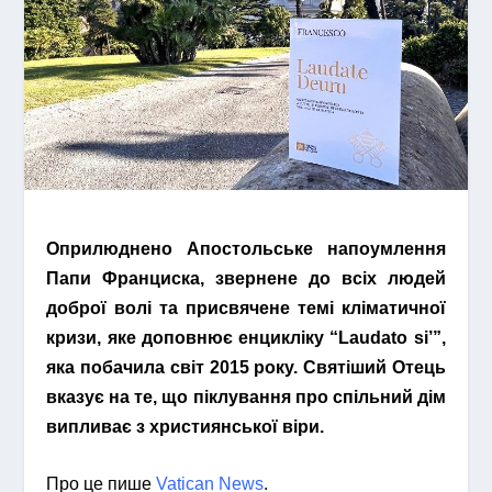
Оприлюднено Апостольське напоумлення
Папи Франциска, звернене до всіх людей
доброї волі та присвячене темі кліматичної
кризи, яке доповнює енцикліку “Laudato si’”,
яка побачила світ 2015 року. Святіший Отець
вказує на те, що піклування про спільний дім
випливає з християнської віри.
Про це пише
Vatican News
.