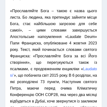
«Прославляйте Бога – такою є назва цього
листа. Бо людина, яка претендує зайняти місце
Бога, стає найбільшою загрозою для себе
самої», – цими словами завершується
Апостольське напоумлення «Laudate Deum»
Папи Франциска, опубліковане 4 жовтня 2023
року. Текст, який починається словами святого
Франциска: «Прославляйте Бога за всі Його
створіння», що перегукуються також із
псалмами, є продовженням енцикліки «
Laudato
si’
», що побачила світ 2015 року. В 6 розділах, на
які розподілені 73 пункти, Наступник святого
Петра, маючи перед очима Кліматичну
Конференцію ООН COP28, яка через два місяці
відбудеться в Дубаї, хоче звернутися із закликом