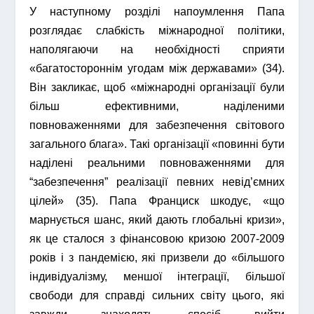
У наступному розділі напоумлення Папа
розглядає слабкість міжнародної політики,
наполягаючи на необхідності сприяти
«багатостороннім угодам між державами» (34).
Він закликає, щоб «міжнародні організації були
більш ефективними, наділеними
повноваженнями для забезпечення світового
загального блага». Такі організації «повинні бути
наділені реальними повноваженнями для
“забезпечення” реалізації певних невід’ємних
цілей» (35). Папа Франциск шкодує, «що
марнується шанс, який дають глобальні кризи»,
як це сталося з фінансовою кризою 2007-2009
років і з пандемією, які призвели до «більшого
індивідуалізму, меншої інтеграції, більшої
свободи для справді сильних світу цього, які