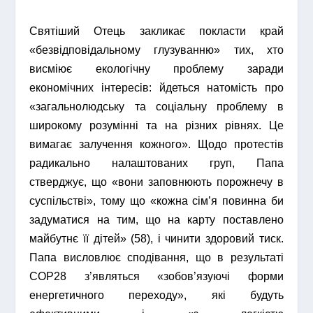
Святіший Отець закликає покласти край
«безвідповідальному глузуванню» тих, хто
висміює екологічну проблему заради
економічних інтересів: йдеться натомість про
«загальнолюдську та соціальну проблему в
широкому розумінні та на різних рівнях. Це
вимагає залучення кожного». Щодо протестів
радикально налаштованих груп, Папа
стверджує, що «вони заповнюють порожнечу в
суспільстві», тому що «кожна сім’я повинна би
задуматися на тим, що на карту поставлено
майбутнє її дітей» (58), і чинити здоровий тиск.
Папа висловлює сподівання, що в результаті
COP28 з’являться «зобов’язуючі форми
енергетичного переходу», які будуть