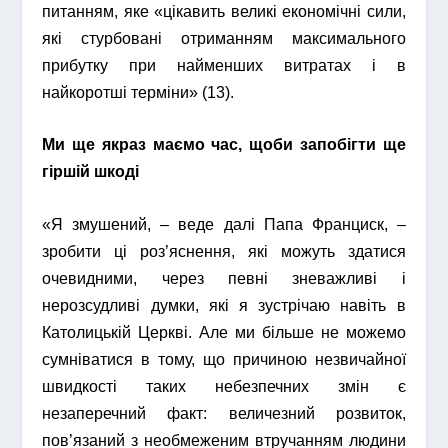
питанням, яке «цікавить великі економічні сили,
які стурбовані отриманням максимального
прибутку при найменших витратах і в
найкоротші терміни» (13).
Ми ще якраз маємо час, щоби запобігти ще
гіршій шкоді
«Я змушений, – веде далі Папа Франциск, –
зробити ці роз’яснення, які можуть здатися
очевидними, через певні зневажливі і
нерозсудливі думки, які я зустрічаю навіть в
Католицькій Церкві. Але ми більше не можемо
сумніватися в тому, що причиною незвичайної
швидкості таких небезпечних змін є
незаперечний факт: величезний розвиток,
пов’язаний з необмеженим втручанням людини