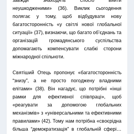
завжди знаходять спосіб вийти
неушкодженими» (36). Виклик сьогодення
полягає у тому, щоб відбудувати нову
багатосторонність «у світлі нової глобальної
ситуації» (37), визнаючи, що багато об’єднань та
організацій громадянського суспільства
допомагають компенсувати слабкі сторони
міжнародної спільноти.
Святіший Отець пропонує «багатосторонність
“знизу”, а не просто погоджену владними
елітами» (38). Він нагадує, що потрібні «інші
рамки для ефективної співпраці», щоб
«реагувати за допомогою глобальних
механізмів» з «універсальними та ефективними
правилами» (42). Тому нам потрібна «своєрідна
більша “демократизація” в глобальній сфері…