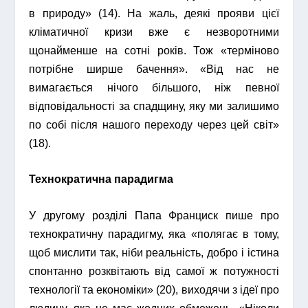
в природу» (14). На жаль, деякі прояви цієї
кліматичної кризи вже є незворотними
щонайменше на сотні років. Тож «терміново
потрібне ширше бачення». «Від нас не
вимагається нічого більшого, ніж певної
відповідальності за спадщину, яку ми залишимо
по собі після нашого переходу через цей світ»
(18).
Технократична парадигма
У другому розділі Папа Франциск пише про
технократичну парадигму, яка «полягає в тому,
щоб мислити так, ніби реальність, добро і істина
спонтанно розквітають від самої ж потужності
технології та економіки» (20), виходячи з ідеї про