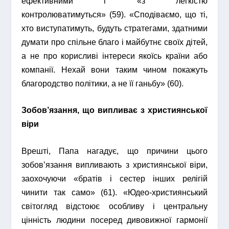
ефективними і «з легкістю
контролюватимуться» (59). «Сподіваємо, що ті,
хто виступатимуть, будуть стратегами, здатними
думати про спільне благо і майбутнє своїх дітей,
а не про корисливі інтереси якоїсь країни або
компанії. Нехай вони таким чином покажуть
благородство політики, а не її ганьбу» (60).
Зобов’язання, що випливає з християнської
віри
Врешті, Папа нагадує, що причини цього
зобов’язання випливають з християнської віри,
заохочуючи «братів і сестер інших релігій
чинити так само» (61). «Юдео-християнський
світогляд відстоює особливу і центральну
цінність людини посеред дивовижної гармонії