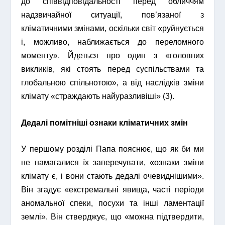
до співвідповідальності перед обличчям
надзвичайної ситуації, пов’язаної з
кліматичними змінами, оскільки світ «руйнується
і, можливо, наближається до переломного
моменту». Йдеться про один з «головних
викликів, які стоять перед суспільствами та
глобальною спільнотою», а від наслідків зміни
клімату «страждають найуразливіші» (3).
Дедалі помітніші ознаки кліматичних змін
У першому розділі Папа пояснює, що як би ми
не намагалися їх заперечувати, «ознаки зміни
клімату є, і вони стають дедалі очевиднішими».
Він згадує «екстремальні явища, часті періоди
аномальної спеки, посухи та інші ламентації
землі». Він стверджує, що «можна підтвердити,