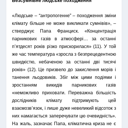
Безсумнівне людське походження
«Людське – “антропогенне” – походження зміни
клімату більше не може викликати сумнівів», –
стверджує Папа Франциск. «Концентрація
парникових газів в атмосфері… за останні
п’ятдесят років різко прискорилася» (11). У той
же час температура «зросла з безпрецедентною
швидкістю, небаченою за останні дві тисячі
років» (12). Це призвело до закислення морів і
танення льодовиків. Збіг між цими подіями і
зростанням викидів парникових газів
«неможливо приховати. Переважна більшість
дослідників клімату підтримують цей
взаємозв’язок, і лише дуже невеликий відсоток з
них намагається заперечувати цю очевидність».
На жаль, зазначає Папа, кліматична криза не є