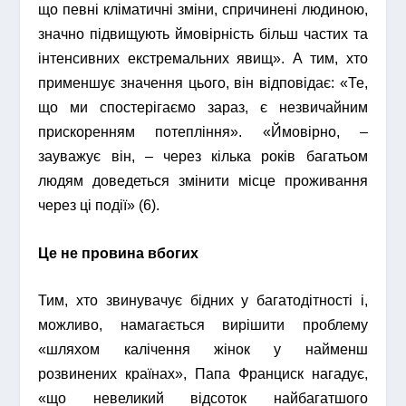
що певні кліматичні зміни, спричинені людиною,
значно підвищують ймовірність більш частих та
інтенсивних екстремальних явищ». А тим, хто
применшує значення цього, він відповідає: «Те,
що ми спостерігаємо зараз, є незвичайним
прискоренням потепління». «Ймовірно, –
зауважує він, – через кілька років багатьом
людям доведеться змінити місце проживання
через ці події» (6).
Це не провина вбогих
Тим, хто звинувачує бідних у багатодітності і,
можливо, намагається вирішити проблему
«шляхом калічення жінок у найменш
розвинених країнах», Папа Франциск нагадує,
«що невеликий відсоток найбагатшого