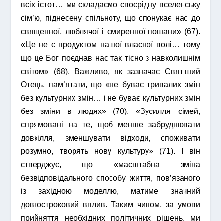
всіх істот… ми складаємо своєрідну вселенську
сім’ю, піднесену спільноту, що спонукає нас до
священної, люблячої і смиренної пошани» (67).
«Це не є продуктом нашої власної волі… тому
що це Бог поєднав нас так тісно з навколишнім
світом» (68). Важливо, як зазначає Святіший
Отець, пам’ятати, що «не буває тривалих змін
без культурних змін… і не буває культурних змін
без зміни в людях» (70). «Зусилля сімей,
спрямовані на те, щоб менше забруднювати
довкілля, зменшувати відходи, споживати
розумно, творять нову культуру» (71). І він
стверджує, що «масштабна зміна
безвідповідального способу життя, пов’язаного
із західною моделлю, матиме значний
довгостроковий вплив. Таким чином, за умови
прийняття необхідних політичних рішень, ми