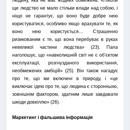
людину, яка не має жодних обмежень. «Ніколи
ще людство не мало стільки влади над собою, і
ніщо не гарантує, що воно буде добре нею
користуватися, особливо якщо врахувати те, як
воно нею користується… Страшенно
ризикованим є те, що вона перебуває в руках
невеликої частини людства» (23). Папа
наголошує, що «навколишній світ не є об’єктом
експлуатації, розгнузданого використання,
необмежених амбіцій» (25). Він також нагадує
про те, що ми включені в природу, і «це
виключає ідею про те, що людина є сторонньою,
зовнішнім фактором, здатним лише завдавати
шкоди довкіллю» (26).
Маркетинг і фальшива інформація