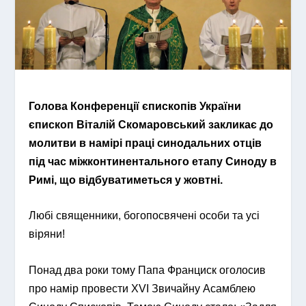
Голова Конференції єпископів України
єпископ Віталій Скомаровський закликає до
молитви в намірі праці синодальних отців
під час міжконтинентального етапу Синоду в
Римі, що відбуватиметься у жовтні.
Любі священники, богопосвячені особи та усі
віряни!
Понад два роки тому Папа Франциск оголосив
про намір провести XVI Звичайну Асамблею