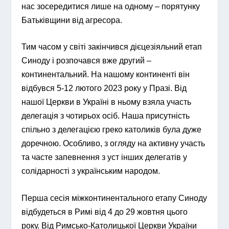
нас зосередитися лише на одному – порятунку
Батьківщини від агресора.
Тим часом у світі закінчився дієцезіяльний етап
Синоду і розпочався вже другий –
континентальний. На нашому континенті він
відбувся 5-12 лютого 2023 року у Празі. Від
нашої Церкви в Україні в ньому взяла участь
делегація з чотирьох осіб. Наша присутність
спільно з делегацією греко католиків була дуже
доречною. Особливо, з огляду на активну участь
та часте запевнення з уст інших делегатів у
солідарності з українським народом.
Перша сесія міжконтинентального етапу Синоду
відбудеться в Римі від 4 до 29 жовтня цього
року. Від Римсько-Католицької Церкви України