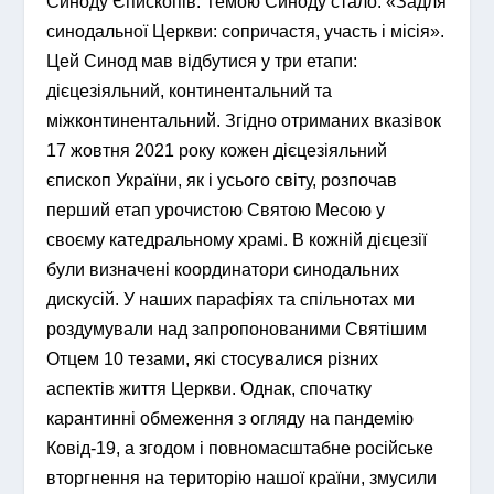
Синоду Єпископів. Темою Синоду стало: «Задля
синодальної Церкви: сопричастя, участь і місія».
Цей Синод мав відбутися у три етапи:
дієцезіяльний, континентальний та
міжконтинентальний. Згідно отриманих вказівок
17 жовтня 2021 року кожен дієцезіяльний
єпископ України, як і усього світу, розпочав
перший етап урочистою Святою Месою у
своєму катедральному храмі. В кожній дієцезії
були визначені координатори синодальних
дискусій. У наших парафіях та спільнотах ми
роздумували над запропонованими Святішим
Отцем 10 тезами, які стосувалися різних
аспектів життя Церкви. Однак, спочатку
карантинні обмеження з огляду на пандемію
Ковід-19, а згодом і повномасштабне російське
вторгнення на територію нашої країни, змусили