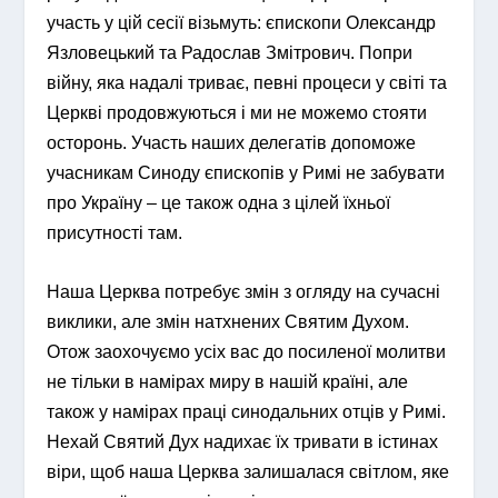
участь у цій сесії візьмуть: єпископи Олександр
Язловецький та Радослав Змітрович. Попри
війну, яка надалі триває, певні процеси у світі та
Церкві продовжуються і ми не можемо стояти
осторонь. Участь наших делегатів допоможе
учасникам Синоду єпископів у Римі не забувати
про Україну – це також одна з цілей їхньої
присутності там.
Наша Церква потребує змін з огляду на сучасні
виклики, але змін натхнених Святим Духом.
Отож заохочуємо усіх вас до посиленої молитви
не тільки в намірах миру в нашій країні, але
також у намірах праці синодальних отців у Римі.
Нехай Святий Дух надихає їх тривати в істинах
віри, щоб наша Церква залишалася світлом, яке