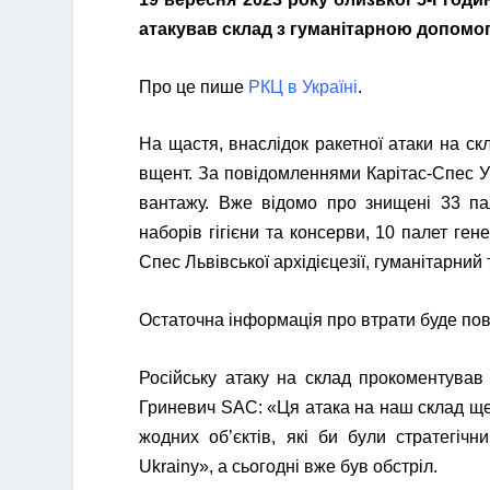
атакував склад з гуманітарною допомо
Про це пише
РКЦ в Україні
.
На щастя, внаслідок ракетної атаки на ск
вщент. За повідомленнями Карітас-Спес У
вантажу. Вже відомо про знищені 33 пал
наборів гігієни та консерви, 10 палет ген
Спес Львівської архідієцезії, гуманітарний
Остаточна інформація про втрати буде по
Російську атаку на склад прокоментував
Гриневич SAC: «Ця атака на наш склад ще 
жодних об’єктів, які би були стратегіч
Ukrainy», а сьогодні вже був обстріл.