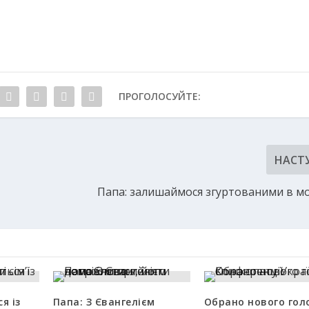
ПРОГОЛОСУЙТЕ:
НАСТ
Папа: залишаймося згуртованими в мо
я із
Папа: З Євангелієм
Обрано нового гол