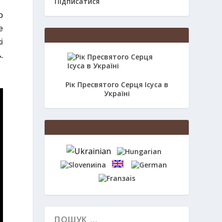
Підписатися
о
е
і
.
Рік Пресвятого Серця Ісуса в
Україні