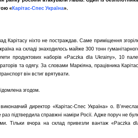
гою «
Карітас-Спес Україна
».
лад Карітасу ніхто не постраждав. Саме приміщення згоріл
країна на складі знаходилось майже 300 тонн гуманітарног
ети продуктових наборів «Paczka dla Ukrainy», 10 пале
ераторів та одягу. За словами Маркіяна, працівника Карітас
 транспорт він встиг врятувати.
відомлена згодом.
 виконавчий директор «Карітас-Спес Україна» о. В’ячесла
раз підтвердила справжні наміри Росії. Адже поруч не бул
ними. Тільки вчора на склад привезли вантаж «Paczka dl