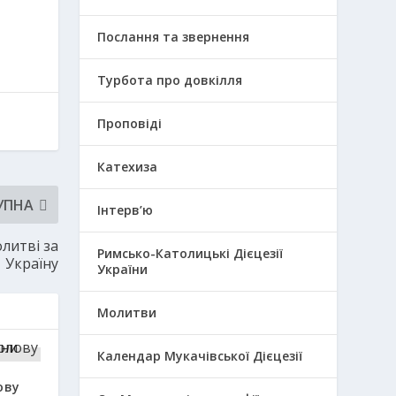
Послання та звернення
Турбота про довкілля
Проповіді
Катехиза
УПНА
Інтерв’ю
литві за
Римсько-Католицькі Дієцезії
Україну
України
Молитви
Календар Мукачівської Дієцезії
ову