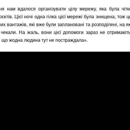
я нам вдалося організувати цілу мережу, яка була чітк
ктів. Цієї ночі одна гілка цієї мережі була знищена, тож ц
х вантажів, які вже були заплановані та розподілені, на як
 чекали. На жаль, вони цієї допомоги зараз не отримають
о, що жодна людина тут не постраждала».