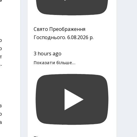
Свято Преображення
Господнього. 6.08.2026 р.
о
о
3 hours ago
т
Показати більше...
-
в
о
a