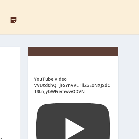
F
Д
A
Л
C
Я
E
С
B
В
O
Я
O
Щ
K
Е
Н
И
К
І
YouTube Video
В
VVUtd0hQTjFSYnVVLTllZ3ExNXJSdC
13LnJybWFiemwwODVN
в