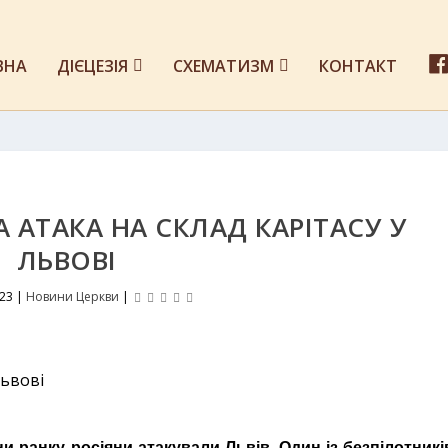
ВНА
ДІЄЦЕЗІЯ
СХЕМАТИЗМ
КОНТАКТ
 АТАКА НА СКЛАД КАРІТАСУ У
ЛЬВОВІ
023
|
Новини Церкви
|
ни ранку росіяни атакували Львів. Один із безпілотникі