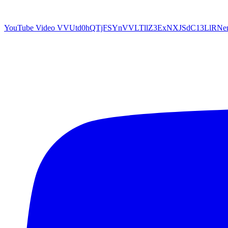
YouTube Video VVUtd0hQTjFSYnVVLTllZ3ExNXJSdC13LlRN