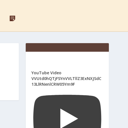
F
Д
A
Л
C
Я
E
С
B
В
O
Я
O
Щ
K
Е
Н
И
К
І
YouTube Video
В
VVUtd0hQTjFSYnVVLTllZ3ExNXJSdC
13LlRNenlCRW05Ym9F