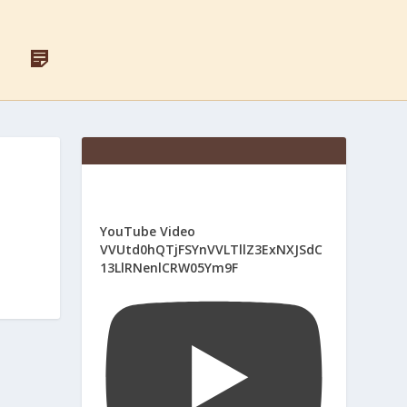
F
Д
A
Л
C
Я
E
С
B
В
O
Я
O
Щ
K
Е
Н
И
К
І
YouTube Video
В
VVUtd0hQTjFSYnVVLTllZ3ExNXJSdC
13LlRNenlCRW05Ym9F