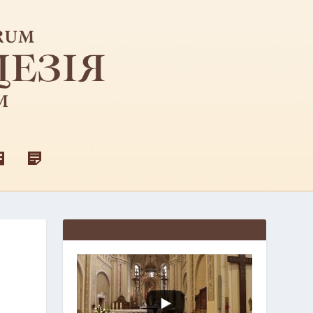
F
Д
A
Л
C
Я
E
С
B
В
O
Я
O
Щ
K
Е
Н
И
К
І
В