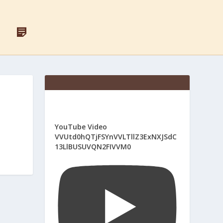
F
Д
A
Л
C
Я
E
С
B
В
O
Я
O
Щ
K
Е
Н
И
К
І
YouTube Video
В
VVUtd0hQTjFSYnVVLTllZ3ExNXJSdC
13LlBUSUVQN2FIVVM0