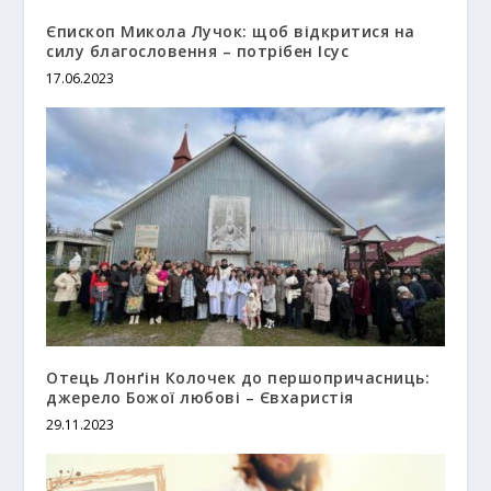
Єпископ Микола Лучок: щоб відкритися на
силу благословення – потрібен Ісус
17.06.2023
Отець Лонґін Колочек до першопричасниць:
джерело Божої любові – Євхаристія
29.11.2023