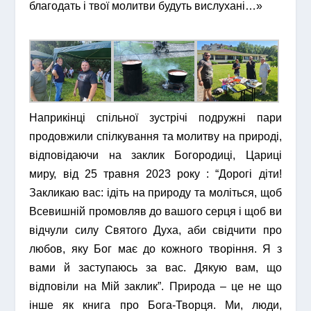
благодать і твої молитви будуть вислухані…»
Наприкінці спільної зустрічі подружні пари
продовжили спілкування та молитву на природі,
відповідаючи на заклик Богородиці, Цариці
миру, від 25 травня 2023 року : “Дорогі діти!
Закликаю вас: ідіть на природу та моліться, щоб
Всевишній промовляв до вашого серця і щоб ви
відчули силу Святого Духа, аби свідчити про
любов, яку Бог має до кожного творіння. Я з
вами й заступаюсь за вас. Дякую вам, що
відповіли на Мій заклик”. Природа – це не що
інше як книга про Бога-Творця. Ми, люди,