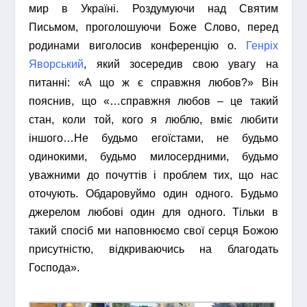
мир в Україні. Роздумуючи над Святим
Письмом, проголошуючи Боже Слово, перед
родинами виголосив конференцію о.
Генріх
Яворський
, який зосередив свою увагу на
питанні: «А що ж є справжня любов?» Він
пояснив, що «…справжня любов – це такий
стан, коли той, кого я люблю, вміє любити
іншого…Не будьмо егоїстами, не будьмо
одинокими, будьмо милосердними, будьмо
уважними до почуттів і проблем тих, що нас
оточують. Обдаровуймо один одного. Будьмо
джерелом любові один для одного. Тільки в
такий спосіб ми наповнюємо свої серця Божою
присутністю, відкриваючись на благодать
Господа».