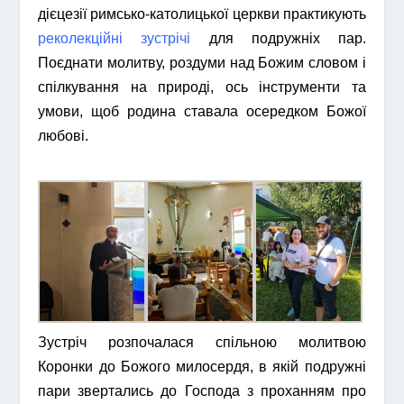
дієцезії римсько-католицької церкви практикують
реколекційні зустрічі
для подружніх пар.
Поєднати молитву, роздуми над Божим словом і
спілкування на природі, ось інструменти та
умови, щоб родина ставала осередком Божої
любові.
Зустріч розпочалася спільною молитвою
Коронки до Божого милосердя, в якій подружні
пари звертались до Господа з проханням про