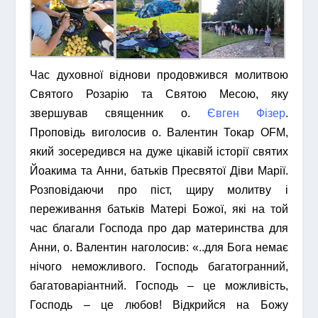
Час духовної віднови продовжився молитвою
Святого Розарію та Святою Месою, яку
звершував священник о.
Євген Фізер
.
Проповідь виголосив о. Валентин Токар OFM,
який зосередився на дуже цікавій історії святих
Йоакима та Анни, батьків Пресвятої Діви Марії.
Розповідаючи про піст, щиру молитву і
переживання батьків Матері Божої, які на той
час благали Господа про дар материнства для
Анни, о. Валентин наголосив: «..для Бога немає
нічого неможливого. Господь багатогранний,
багатоваріантний. Господь – це можливість,
Господь – це любов! Відкрийся на Божу