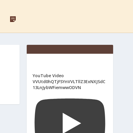
F
Д
A
Л
C
Я
E
С
B
В
O
Я
O
Щ
K
Е
Н
И
К
І
YouTube Video
В
VVUtd0hQTjFSYnVVLTllZ3ExNXJSdC
13LnJybWFiemwwODVN