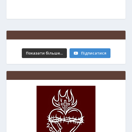
Показати більше...
Підписатися
Свято Преображення Господнього.
6.08.2026 р.
16 hours ago