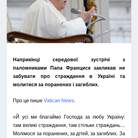
Наприкінці середової зустрічі з
паломниками Папа Франциск закликав не
забувати про страждання в Україні та
молитися за поранених і загиблих.
Про це пише
Vatican News
.
«Й усі ми благаймо Господа за любу Україну:
там великі страждання, там стільки страждань…
Молімося за поранених, за дітей, за загиблих. За