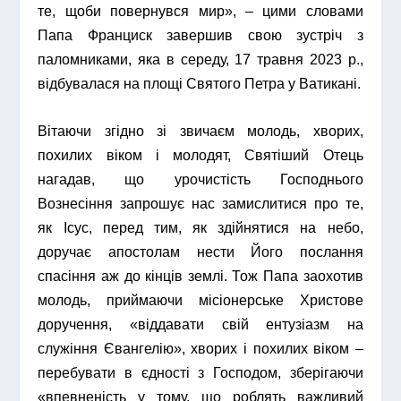
те, щоби повернувся мир», – цими словами
Папа Франциск завершив свою зустріч з
паломниками, яка в середу, 17 травня 2023 р.,
відбувалася на площі Святого Петра у Ватикані.
Вітаючи згідно зі звичаєм молодь, хворих,
похилих віком і молодят, Святіший Отець
нагадав, що урочистість Господнього
Вознесіння запрошує нас замислитися про те,
як Ісус, перед тим, як здійнятися на небо,
доручає апостолам нести Його послання
спасіння аж до кінців землі. Тож Папа заохотив
молодь, приймаючи місіонерське Христове
доручення, «віддавати свій ентузіазм на
служіння Євангелію», хворих і похилих віком –
перебувати в єдності з Господом, зберігаючи
«впевненість у тому, що роблять важливий