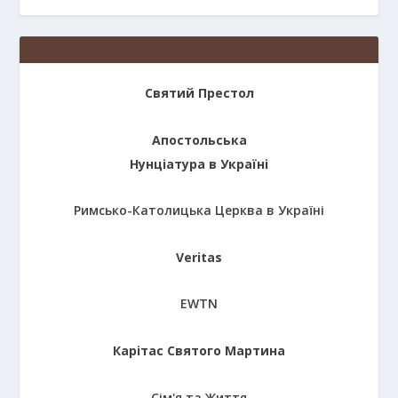
Святий Престол
Апостольська
Нунціатура в Україні
Римсько-Католицька Церква в Україні
Veritas
EWTN
Карітас Святого Мартина
Сім'я та Життя