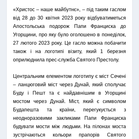
«Христос – наше майбутнє», – під таким гаслом
від 28 до 30 квітня 2023 року відбуватиметься
Апостольська подорож Папи Франциска до
Угорщини, про яку було оголошено в понеділок,
27 лютого 2023 року. Це гасло можна побачити
також і на логотипі візиту, який 1 березня
оприлюднила прес-служба Святого Престолу.
Центральним елементом логотипу є міст Сечені
– ланцюговий міст через Дунай, який сполучає
Буду і Пешт та є найдавнішим в Угорщині
мостом через Дунай. Міст, який є символом
Будапешта та країни, перегукується з
неодноразовими закликами Папи Франциска
будувати мости між людьми. На пілонах моста
зустрічаються кольори прапорів Святого