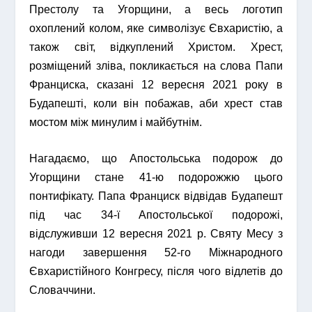
Престолу та Угорщини, а весь логотип
охоплений колом, яке символізує Євхаристію, а
також світ, відкуплений Христом. Хрест,
розміщений зліва, покликається на слова Папи
Франциска, сказані 12 вересня 2021 року в
Будапешті, коли він побажав, аби хрест став
мостом між минулим і майбутнім.
Нагадаємо, що Апостольська подорож до
Угорщини стане 41-ю подорожжю цього
понтифікату. Папа Франциск відвідав Будапешт
під час 34-ї Апостольської подорожі,
відслуживши 12 вересня 2021 р. Святу Месу з
нагоди завершення 52-го Міжнародного
Євхаристійного Конгресу, після чого відлетів до
Словаччини.