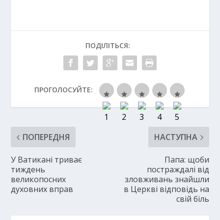
ПОДІЛІТЬСЯ:
ПРОГОЛОСУЙТЕ:
ПОПЕРЕДНЯ
НАСТУПНА
У Ватикані триває
Папа: щоби
тиждень
постраждалі від
великопосних
зловживань знайшли
духовних вправ
в Церкві відповідь на
свій біль