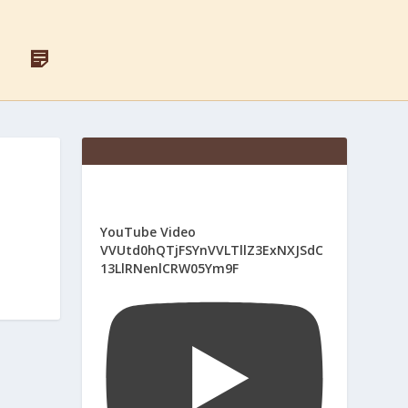
F
Д
A
Л
C
Я
E
С
B
В
O
Я
O
Щ
K
Е
Н
И
К
І
YouTube Video
В
VVUtd0hQTjFSYnVVLTllZ3ExNXJSdC
13LlRNenlCRW05Ym9F