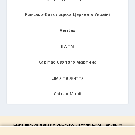
Римсько-Католицька Церква в Україні
Veritas
EWTN
Карітас Святого Мартина
Сім'я та Життя
Світло Марії
Мукачівська дієцезія Римсько-Католицької Церкви ©
2006-2026.