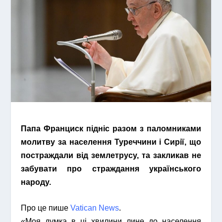
Папа Франциск підніс разом з паломниками
молитву за населення Туреччини і Сирії, що
постраждали від землетрусу, та закликав не
забувати про страждання українського
народу.
Про це пише
Vatican News
.
«Моя думка в ці хвилини лине до населення