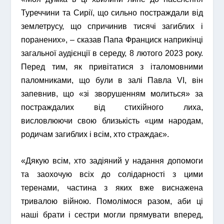
Туреччини та Сирії, що сильно постраждали від
землетрусу, що спричинив тисячі загиблих і
поранених», – сказав Папа Франциск наприкінці
загальної аудієнції в середу, 8 лютого 2023 року.
Перед тим, як привітатися з італомовними
паломниками, що були в залі Павла VI, він
запевнив, що «зі зворушенням молиться» за
постраждалих від стихійного лиха,
висловлюючи свою близькість «цим народам,
родичам загиблих і всім, хто страждає».
«Дякую всім, хто задіяний у надання допомоги
та заохочую всіх до солідарності з цими
теренами, частина з яких вже виснажена
тривалою війною. Помолімося разом, аби ці
наші брати і сестри могли прямувати вперед,