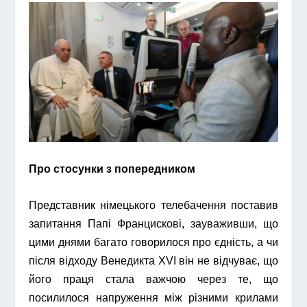
Про стосунки з попередником
Представник німецького телебачення поставив
запитання Папі Францискові, зауваживши, що
цими днями багато говорилося про єдність, а чи
після відходу Венедикта XVI він не відчуває, що
його праця стала важчою через те, що
посилилося напруження між різними крилами