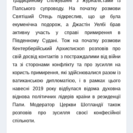
традиційному спілкуванні з журналістами із
Папського супроводу. На початку розмови
Святіший Отець підкреслив, що це була
екуменічна подорож, а Джастін Уелбі брав
активну участь у справі примирення в
Південному Судані. Тож на початку розмови
Кентерберійський Архиєпископ розповів про
свій досвід контактів з постраждалими від війни
та зі сторонами конфлікту та про зусилля на
користь примирення, які здійснювалися разом із
ватиканською дипломатією, і в рамках цього
навесні 2019 року відбулася відома духовна
віднова політичних лідерів країни в резиденції
Папи. Модератор Церкви Шотландії також
розповів про зусилля своєї конфесійної
спільноти.