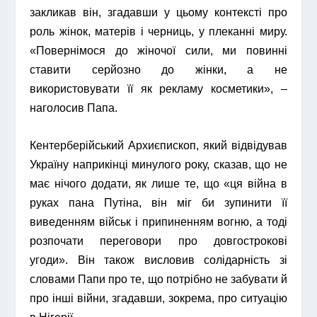
закликав він, згадавши у цьому контексті про
роль жінок, матерів і черниць, у плеканні миру.
«Повернімося до жіночої сили, ми повинні
ставити серйозно до жінки, а не
використовувати її як рекламу косметики», –
наголосив Папа.
Кентерберійський Архиєпископ, який відвідував
Україну наприкінці минулого року, сказав, що не
має нічого додати, як лише те, що «ця війна в
руках пана Путіна, він міг би зупинити її
виведенням військ і припиненням вогню, а тоді
розпочати переговори про довгострокові
угоди». Він також висловив солідарність зі
словами Папи про те, що потрібно не забувати й
про інші війни, згадавши, зокрема, про ситуацію