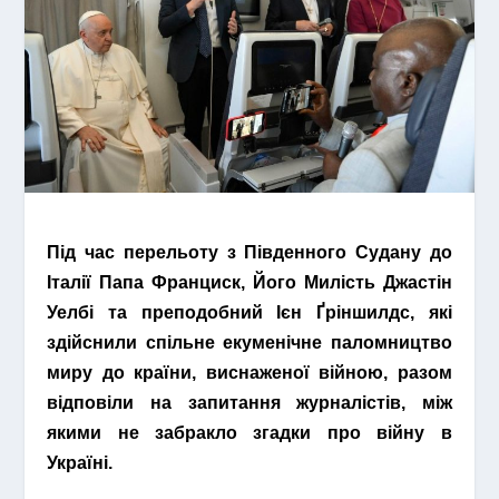
Під час перельоту з Південного Судану до
Італії Папа Франциск, Його Милість Джастін
Уелбі та преподобний Ієн Ґріншилдс, які
здійснили спільне екуменічне паломництво
миру до країни, виснаженої війною, разом
відповіли на запитання журналістів, між
якими не забракло згадки про війну в
Україні.