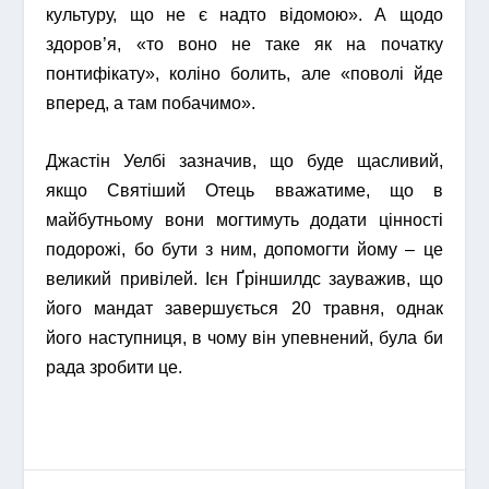
культуру, що не є надто відомою». А щодо
здоров’я, «то воно не таке як на початку
понтифікату», коліно болить, але «поволі йде
вперед, а там побачимо».
Джастін Уелбі зазначив, що буде щасливий,
якщо Святіший Отець вважатиме, що в
майбутньому вони могтимуть додати цінності
подорожі, бо бути з ним, допомогти йому – це
великий привілей. Ієн Ґріншилдс зауважив, що
його мандат завершується 20 травня, однак
його наступниця, в чому він упевнений, була би
рада зробити це.