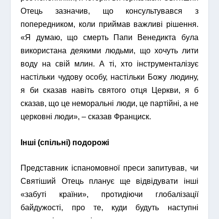
Отець зазначив, що консультувався з
попередником, коли приймав важливі рішення.
«Я думаю, що смерть Папи Венедикта була
використана деякими людьми, що хочуть лити
воду на свій млин. А ті, хто інструменталізує
настільки чудову особу, настільки Божу людину,
я би сказав навіть святого отця Церкви, я б
сказав, що це неморальні люди, це партійні, а не
церковні люди», – сказав Франциск.
Інші (спільні) подорожі
Представник іспаномовної преси запитував, чи
Святіший Отець планує ще відвідувати інші
«забуті країни», протидіючи глобалізації
байдужості, про те, куди будуть наступні