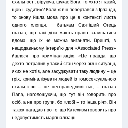
схильності, віруюча, шукає Бога, то «хто я такий,
щоб її судити»? Коли ж він повертався з Ірландії,
то знову йшла мова про це в контексті листа
одного хлопця, і батькам Святіший Отець
сказав, що такі діти мають право залишатися
вдома, що їх не можна виганяти. Врешті, в
нещодавньому інтерв’ю для «Associated Press»
йшлося про криміналізацію. «Це правда, що
дехто потрапив у такий стан через різні ситуації,
яких не хотів, але засуджувати таку людину – це
гріх, криміналізувати людей із гомосексуальною
схильністю – це несправедливість», – сказав
Папа, наголошуючи, що тут він говорить про
осіб, а не про групи, бо «лобі – то інша річ». Він
також нагадав про те, що Катехизм говорить про
недопустимість маргіналізації.