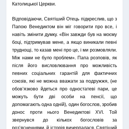
Католицької Церкви.
Відповідаючи, Святіший Отець підкреслив, що з
Папою Венедиктом він міг говорити про все, і
навіть змінити думку. «Він завжди був на моєму
боці, підтримував мене, а якщо виникали певні
труднощі, то казав мені про це, і ми розмовляли.
Між нами не було проблем». Папа розповів, як
після його висловлювання про можливість
певних соціальних гарантій для фактичних
союзів, які не можна вважати за подружжя, (не
обов’язково йдеться про одностатеві пари, це
можуть бути дві особи на пенсії, що
допомагають одна одній), один богослов, зробив
донос проти нього Венедиктові XVI. Той
звернувся до кількох богословів за
роз’ясненнями, й історія вичерпалася. Святіший