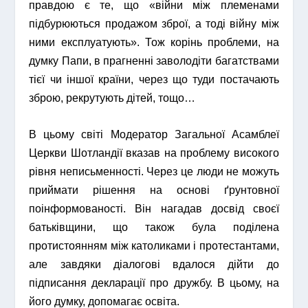
правдою є те, що «війни між племенами
підбурюються продажом зброї, а тоді війну між
ними експлуатують». Тож корінь проблеми, на
думку Папи, в прагненні заволодіти багатствами
тієї чи іншої країни, через що туди постачають
зброю, рекрутують дітей, тощо…
В цьому світі Модератор Загальної Асамблеї
Церкви Шотландії вказав на проблему високого
рівня неписьменності. Через це люди не можуть
приймати рішення на основі ґрунтовної
поінформованості. Він нагадав досвід своєї
батьківщини, що також була поділена
протистоянням між католиками і протестантами,
але завдяки діалогові вдалося дійти до
підписання декларації про дружбу. В цьому, на
його думку, допомагає освіта.