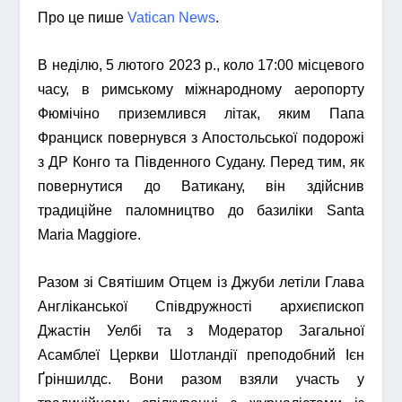
Про це пише
Vatican News
.
В неділю, 5 лютого 2023 р., коло 17:00 місцевого
часу, в римському міжнародному аеропорту
Фюмічіно приземлився літак, яким Папа
Франциск повернувся з Апостольської подорожі
з ДР Конго та Південного Судану. Перед тим, як
повернутися до Ватикану, він здійснив
традиційне паломництво до базиліки Santa
Maria Maggiore.
Разом зі Святішим Отцем із Джуби летіли Глава
Англіканської Співдружності архиєпископ
Джастін Уелбі та з Модератор Загальної
Асамблеї Церкви Шотландії преподобний Ієн
Ґріншилдс. Вони разом взяли участь у