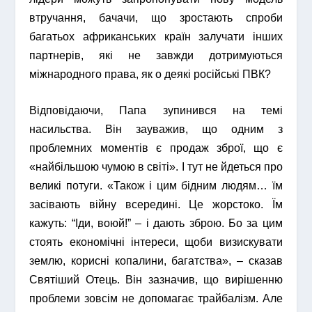
втручання, бачачи, що зростають спроби
багатьох африканських країн залучати інших
партнерів, які не завжди дотримуються
міжнародного права, як о деякі російські ПВК?
Відповідаючи, Папа зупинився на темі
насильства. Він зауважив, що одним з
проблемних моментів є продаж зброї, що є
«найбільшою чумою в світі». І тут не йдеться про
великі потуги. «Також і цим бідним людям… їм
засівають війну всередині. Це жорстоко. Їм
кажуть: “Іди, воюй!” – і дають зброю. Бо за цим
стоять економічні інтереси, щоби визискувати
землю, корисні копалини, багатства», – сказав
Святіший Отець. Він зазначив, що вирішенню
проблеми зовсім не допомагає трайбалізм. Але