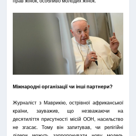
прав жінок, особливо молодих жінок.
Міжнародні організації чи інші партнери?
Журналіст з Маврикію, острівної африканської
країни, зауважив, що незважаючи на
десятиліття присутності місій ООН, насильство
не згасає. Тому він запитував, чи релігійні
лідери можуть запропонувати нову модель