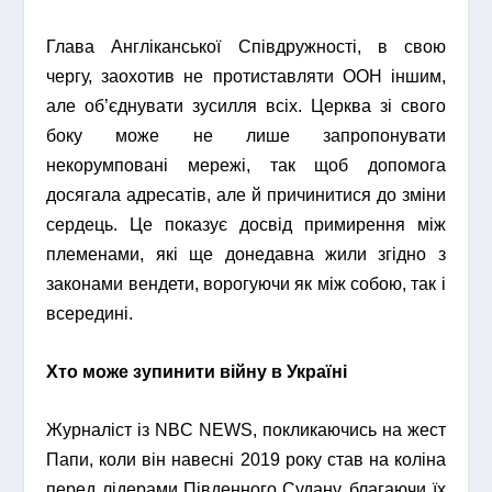
Глава Англіканської Співдружності, в свою
чергу, заохотив не протиставляти ООН іншим,
але об’єднувати зусилля всіх. Церква зі свого
боку може не лише запропонувати
некорумповані мережі, так щоб допомога
досягала адресатів, але й причинитися до зміни
сердець. Це показує досвід примирення між
племенами, які ще донедавна жили згідно з
законами вендети, ворогуючи як між собою, так і
всередині.
Хто може зупинити війну в Україні
Журналіст із NBC NEWS, покликаючись на жест
Папи, коли він навесні 2019 року став на коліна
перед лідерами Південного Судану, благаючи їх