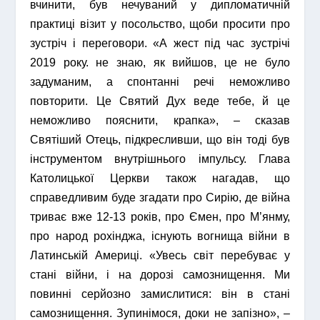
вчинити, був нечуваний у дипломатичній
практиці візит у посольство, щоби просити про
зустріч і переговори. «А жест під час зустрічі
2019 року. не знаю, як вийшов, це не було
задуманим, а спонтанні речі неможливо
повторити. Це Святий Дух веде тебе, й це
неможливо пояснити, крапка», – сказав
Святіший Отець, підкресливши, що він тоді був
інструментом внутрішнього імпульсу. Глава
Католицької Церкви також нагадав, що
справедливим буде згадати про Сирію, де війна
триває вже 12-13 років, про Ємен, про М’янму,
про народ рохінджа, існують вогнища війни в
Латинській Америці. «Увесь світ перебуває у
стані війни, і на дорозі самознищення. Ми
повинні серйозно замислитися: він в стані
самознищення. Зупинімося, доки не запізно», –