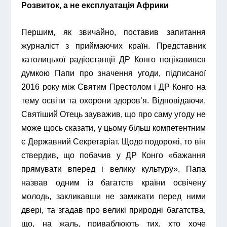
Розвиток, а не експлуатація Африки
Першим, як звичайно, поставив запитання
журналіст з приймаючих країн. Представник
католицької радіостанції ДР Конго поцікавився
думкою Папи про значення угоди, підписаної
2016 року між Святим Престолом і ДР Конго на
тему освіти та охорони здоров’я. Відповідаючи,
Святіший Отець зауважив, що про саму угоду не
може щось сказати, у цьому більш компетентним
є Державний Секретаріат. Щодо подорожі, то він
ствердив, що побачив у ДР Конго «бажання
прямувати вперед і велику культуру». Папа
назвав одним із багатств країни освічену
молодь, закликавши не замикати перед ними
двері, та згадав про великі природні багатства,
що, на жаль, приваблюють тих, хто хоче