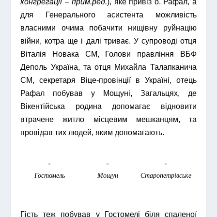
конгрегації – прим.ред.
), яке привіз о. Рафал, а
для Генерального асистента можливість
власними очима побачити нищівну руйнацію
війни, котра ще і далі триває. У супроводі отця
Віталія Новака СМ, Голови правління ВБФ
Деполь Україна, та отця Михайла Талапканича
СМ, секретаря Віце-провінції в Україні, отець
Рафал побував у Мощуні, Загальцях, де
Вікентійська родина допомагає відновити
втрачене житло місцевим мешканцям, та
провідав тих людей, яким допомагають.
Гостомель
Мощун
Старопетрівське
Гість теж побував у Гостомелі біля спаленої