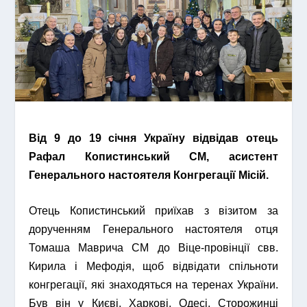
Від 9 до 19 січня Україну відвідав отець
Рафал Копистинський СМ, асистент
Генерального настоятеля Конгрегації Місій.
Отець Копистинський приїхав з візитом за
дорученням Генерального настоятеля отця
Томаша Маврича СМ до Віце-провінції свв.
Кирила і Мефодія, щоб відвідати спільноти
конгрегації, які знаходяться на теренах України.
Був він у Києві, Харкові, Одесі, Сторожинці