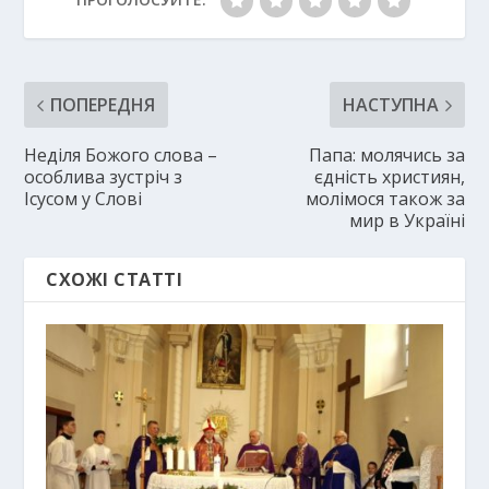
ПОПЕРЕДНЯ
НАСТУПНА
Неділя Божого слова –
Папа: молячись за
особлива зустріч з
єдність християн,
Ісусом у Слові
молімося також за
мир в Україні
СХОЖІ СТАТТІ