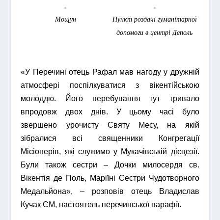
Мощун
Пункт роздачі гуманітарної
допомоги в центрі Деполь
«У Перечині отець Рафал мав нагоду у дружній
атмосфері поспілкуватися з вікентійською
молоддю. Його перебування тут тривало
впродовж двох днів. У цьому часі було
звершено урочисту Святу Месу, на якій
зібралися всі священники Конгрегації
Місіонерів, які служимо у Мукачівській дієцезії.
Були також cестри – Дочки милосердя св.
Вікентія де Поль, Маріїні Сестри Чудотворного
Медальйона», – розповів отець Владислав
Кучак СМ, настоятель перечинської парафії.