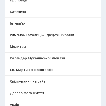
Проповіді
Катехиза
Інтерв’ю
Римсько-Католицькі Дієцезії України
Молитви
Календар Мукачівської Дієцезії
Св. Мартин в іконографії
Спілкування на сайті
Дерево мого життя
Архів